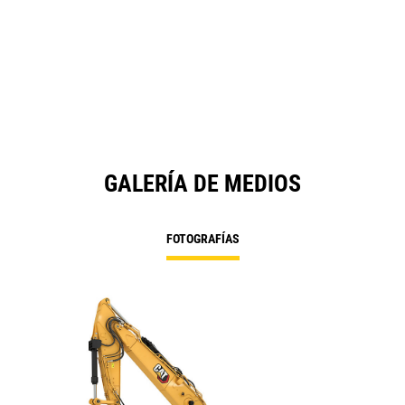
in
a
N
Ta
GALERÍA DE MEDIOS
FOTOGRAFÍAS