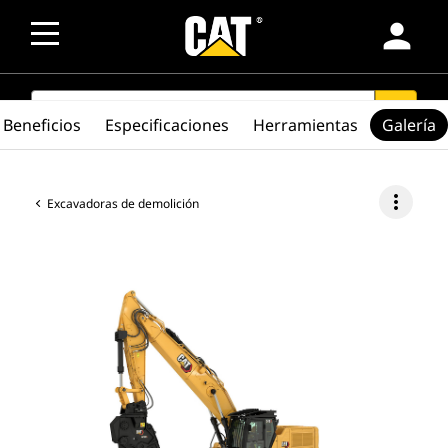
person
SEARCH
search
Beneficios
Especificaciones
Herramientas
Galería
more_vert
Excavadoras de demolición