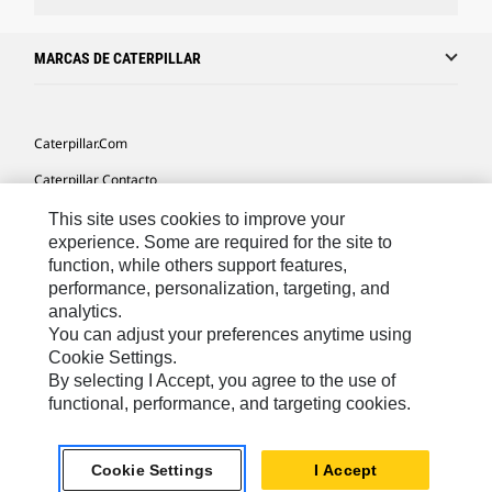
MARCAS DE CATERPILLAR
Caterpillar.com
Caterpillar Contacto
Mis Preferencias De Marketing
This site uses cookies to improve your
experience. Some are required for the site to
Site Map
function, while others support features,
performance, personalization, targeting, and
Cookie Settings
analytics.
Legal
You can adjust your preferences anytime using
Cookie Settings.
Privacy
By selecting I Accept, you agree to the use of
functional, performance, and targeting cookies.
US- Español
© 2026 Caterpillar. Todos los derechos reservados.
Cookie Settings
I Accept