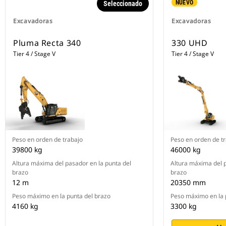
NUEVO
Seleccionado
descargar los resultados de una
jornada de trabajo hasta un total
Excavadoras
Excavadoras
de 30 días de trabajo. De esta
manera, puede gestionar el
Pluma Recta 340
330 UHD
progreso sin necesidad de una
Tier 4 / Stage V
Tier 4 / Stage V
conexión a Internet o una
suscripción a VisionLink.
El Localizador de Accesorios Cat®
PL161 le permite hacer un
seguimiento de los accesorios en
todos los sitios de trabajo, con el
fin de reducir la cantidad de
accesorios que se pierden y para
planificar su mantenimiento y
Peso en orden de trabajo
Peso en orden de t
reemplazo. La característica de
39800 kg
46000 kg
reconocimiento de herramientas**
Altura máxima del pasador en la punta del
Altura máxima del p
ajusta de forma automática la
brazo
brazo
configuración de la máquina en
12 m
20350 mm
función de la herramienta
Peso máximo en la punta del brazo
Peso máximo en la 
seleccionada.
4160 kg
3300 kg