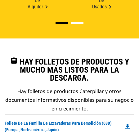
De
De
Alquiler
Usados
assignment
HAY FOLLETOS DE PRODUCTOS Y
MUCHO MÁS LISTOS PARA LA
DESCARGA.
Hay folletos de productos Caterpillar y otros
documentos informativos disponibles para su negocio
en crecimiento.
Do
Folleto De La Familia De Excavadoras Para Demolición (08D)
file_download
P
(Europa, Norteamérica, Japón)
O