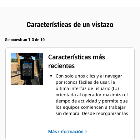
Características de un vistazo
Se muestran 1-3 de 10
Características más
recientes
Con solo unos clics y al navegar
por íconos fáciles de usar, la
última interfaz de usuario (IU)
orientada al operador maximiza el
tiempo de actividad y permite que
los equipos comiencen a trabajar
sin demora. Desde reorganizar las
listas de herramientas hasta crear
nuevas combinaciones de
Más información
herramientas según sea
necesario, los operadores pueden