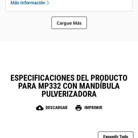
Más información
El MP332 es compatible con estos tipos de
mandíbula:
Cargue Más
ESPECIFICACIONES DEL PRODUCTO
PARA MP332 CON MANDÍBULA
PULVERIZADORA
cloud_download
print
DESCARGAR
IMPRIMIR
Expandir Todo