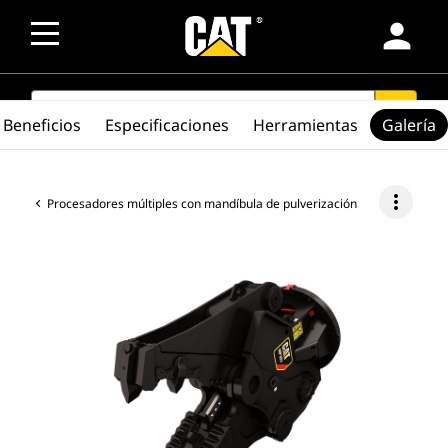
person
SEARCH
search
Beneficios
Especificaciones
Herramientas
Galería
more_vert
Procesadores múltiples con mandíbula de pulverización