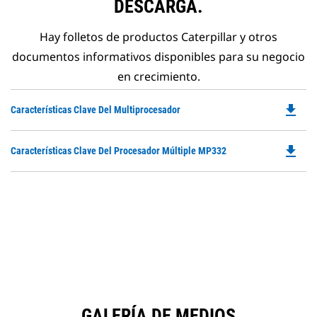
DESCARGA.
Hay folletos de productos Caterpillar y otros
documentos informativos disponibles para su negocio
en crecimiento.
file_download
Do
Características Clave Del Multiprocesador
P
O
file_download
Do
Características Clave Del Procesador Múltiple MP332
in
P
a
O
N
in
Ta
a
N
Ta
GALERÍA DE MEDIOS