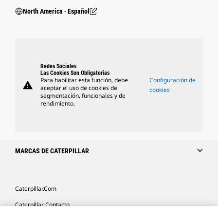
North America ‧ Español
Redes Sociales
Las Cookies Son Obligatorias
Para habilitar esta función, debe
Configuración de
warning
aceptar el uso de cookies de
cookies
segmentación, funcionales y de
rendimiento.
MARCAS DE CATERPILLAR
Caterpillar.com
Caterpillar Contacto