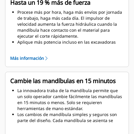
Hasta un 19 % más de fuerza
Procese más por hora, haga más envíos por jornada
de trabajo, haga más cada día. El impulsor de
velocidad aumenta la fuerza hidráulica cuando la
mandíbula hace contacto con el material para
ejecutar el corte rápidamente.
Aplique más potencia incluso en las excavadoras
más pequeñas. El diseño compacto mantiene el
centro de gravedad lo más cerca posible de la
Más información
máquina.
Obtenga el máximo rendimiento y respaldo total con
una solución completa de demolición Cat. Los
programas para procesadores múltiples se incluyen
Cambie las mandíbulas en 15 minutos
en la pantalla del operador Cat de última
generación. Único punto de soporte para todo el
La innovadora traba de la mandíbula permite que
sistema por parte de su distribuidor Cat local.
un solo operador cambie fácilmente las mandíbulas
en 15 minutos o menos. Solo se requieren
herramientas de mano estándar.
Los cambios de mandíbula simples y seguros son
parte del diseño. Cada mandíbula se asienta se
manera estable en el soporte de mandíbula, incluso
en el sitio de trabajo más difícil.