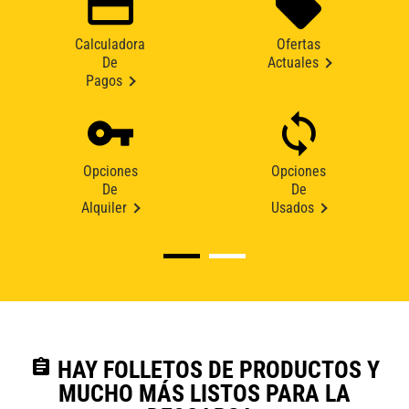
Calculadora
Ofertas
De
Actuales
Pagos
Opciones
Opciones
De
De
Alquiler
Usados
assignment
HAY FOLLETOS DE PRODUCTOS Y
MUCHO MÁS LISTOS PARA LA