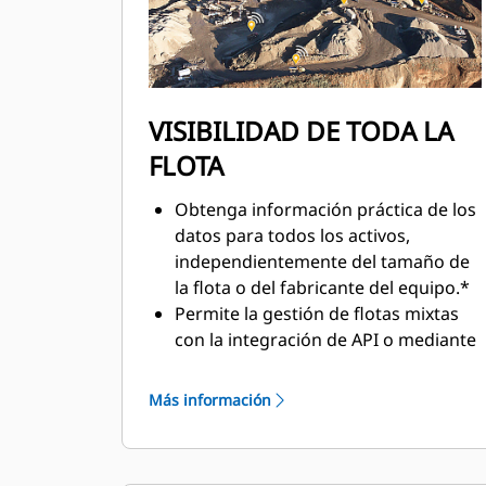
VISIBILIDAD DE TODA LA
FLOTA
Obtenga información práctica de los
datos para todos los activos,
independientemente del tamaño de
la flota o del fabricante del equipo.*
Permite la gestión de flotas mixtas
con la integración de API o mediante
el uso de dispositivos Product Link™
de Cat en equipos de otros
Más información
fabricantes.
Organice los datos de la flota para
verlos de manera eficiente y como