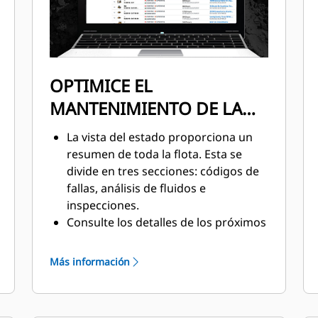
OPTIMICE EL
MANTENIMIENTO DE LA
FLOTA
La vista del estado proporciona un
resumen de toda la flota. Esta se
divide en tres secciones: códigos de
fallas, análisis de fluidos e
inspecciones.
Consulte los detalles de los próximos
intervalos de servicio para cada
activo, incluidos los detalles del
Más información
servicio, las listas de comprobación y
las listas de piezas.
Reduzca los tiempos de inactividad