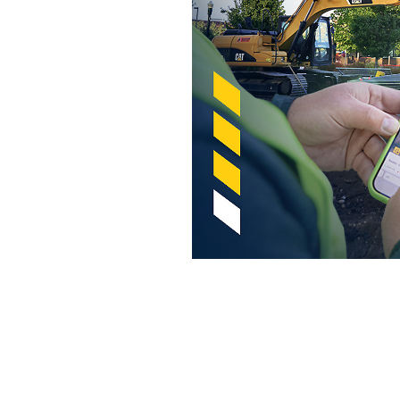
VisionLink®
Ben
Cambiar modelo