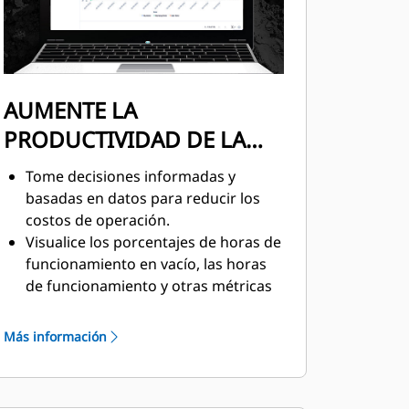
AUMENTE LA
PRODUCTIVIDAD DE LA
FLOTA
Tome decisiones informadas y
basadas en datos para reducir los
costos de operación.
Visualice los porcentajes de horas de
funcionamiento en vacío, las horas
de funcionamiento y otras métricas
relacionadas con el rendimiento de
la máquina.
Más información
La vista de datos históricos
proporciona las horas de
funcionamiento para un grupo de