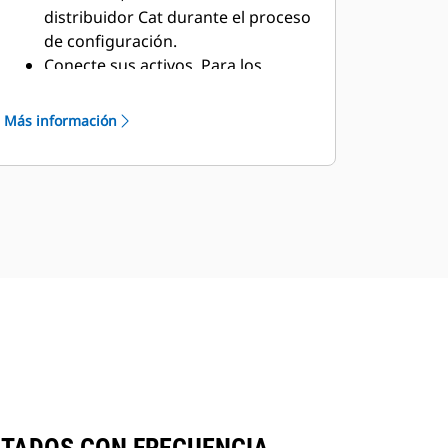
gráficos y tablas sirven para
distribuidor Cat durante el proceso
identificar las tendencias, los casos
de configuración.
atípicos y los patrones en la
Conecte sus activos. Para los
productividad y el rendimiento.
equipos Cat nuevos, active el
hardware incorporado. Para los
Más información
activos Cat anteriores u otras
marcas de OEM, instale los
dispositivos Product Link™ o
integre los datos de OEM
existentes o de proveedores de
telemática externos mediante API.
Elija una suscripción. Obtenga una
suscripción a VisionLink (por
máquina). Su distribuidor Cat lo
ayudará a decidir la mejor
suscripción que se ajuste a las
necesidades de su empresa.
Implemente la gestión de cambios.