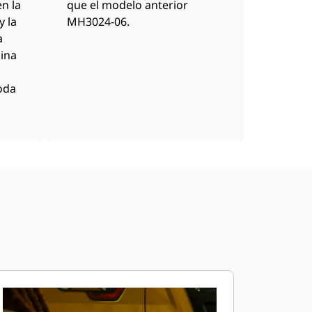
n la
que el modelo anterior
y la
MH3024-06.
a
uina
oda