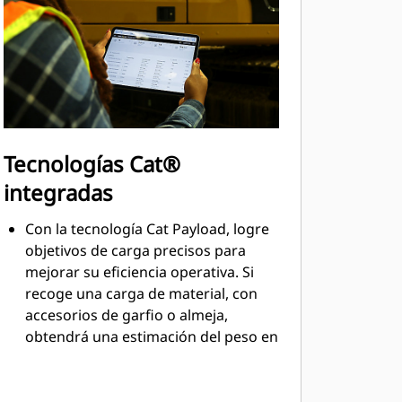
Tecnologías Cat®
integradas
Con la tecnología Cat Payload, logre
objetivos de carga precisos para
mejorar su eficiencia operativa. Si
recoge una carga de material, con
accesorios de garfio o almeja,
obtendrá una estimación del peso en
tiempo real sin la necesidad de
balancear la carga.
TM
Combine Payload con VisionLink
y