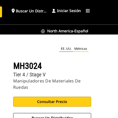
Iniciar Sesión
place
apps
Buscar Un Distribuidor
North America-Español
EE. UU.
Métricas
MH3024
Tier 4 / Stage V
Manipuladores De Materiales De
Ruedas
Consultar Precio
Buscar Un Distribuidor