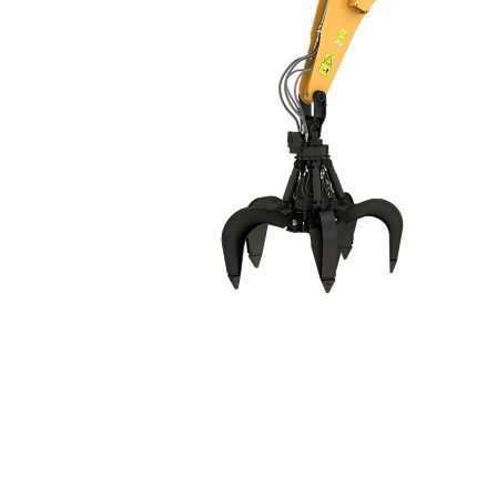
MH3024
Ben
Cambiar modelo