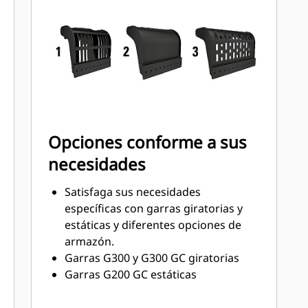
remolques, contenedores,
recipientes y ángulos de 90°.
Acceda fácilmente a las piezas
internas mediante los grandes
paneles de mantenimiento.
Saque el máximo provecho de la
garra con un motor de par alto e
intervalos de servicio más
Opciones conforme a sus
prolongados.
necesidades
Satisfaga sus necesidades
específicas con garras giratorias y
estáticas y diferentes opciones de
armazón.
Garras G300 y G300 GC giratorias
Garras G200 GC estáticas
Tipos de armazón:
Las garras clasificadas con la