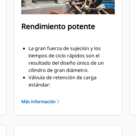
Rendimiento potente
La gran fuerza de sujeción y los
tiempos de ciclo rápidos son el
resultado del diseño único de un
cilindro de gran diámetro.
Válvula de retención de carga
estándar:
Trabaje cerca de los extremos y las
paredes de los contenedores. El
Más información
perfil del armazón de la garra no
deja un espacio libre entre la cuchilla
y las paredes y los extremos
verticales. Esto le permite acceder a
las esquinas en camiones,