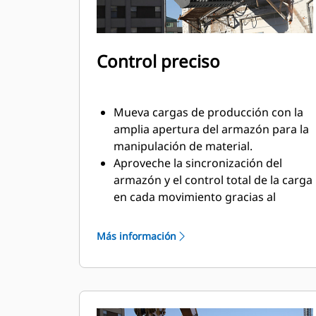
Control preciso
Mueva cargas de producción con la
amplia apertura del armazón para la
manipulación de material.
Aproveche la sincronización del
armazón y el control total de la carga
en cada movimiento gracias al
cilindro montado en cruz.
Mantenga el agarre en cargas
Más información
grandes o recoja, clasifique y ubique
materiales pequeños con topes de
sobremordida para lograr un
contacto de la mandíbula de extremo
a extremo y evitar la sobremordida.