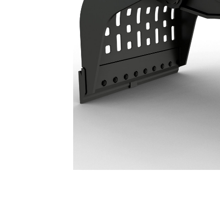
Garras G318 WH De Demolición Y Selección: 587-8975
Ben
Cambiar modelo