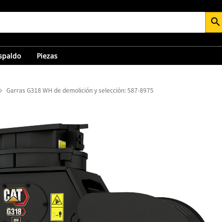
search
espaldo
Piezas
Garras G318 WH de demolición y selección: 587-8975