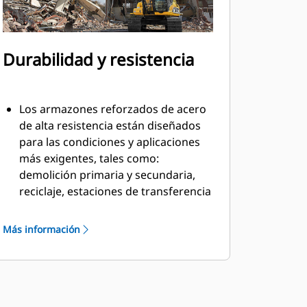
Durabilidad y resistencia
Los armazones reforzados de acero
de alta resistencia están diseñados
para las condiciones y aplicaciones
más exigentes, tales como:
demolición primaria y secundaria,
reciclaje, estaciones de transferencia
de desperdicios, remoción de
árboles, construcción de muros de
Más información
contención y más.
El material se llena y fluye de manera
uniforme y eficiente gracias a los
pernos encastrados en la cuchilla y el
perfil interno liso del armazón.