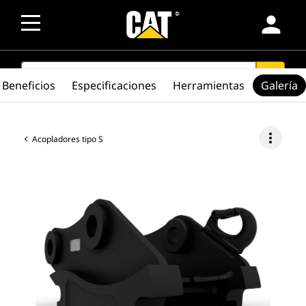
person
SEARCH
search
Beneficios
Especificaciones
Herramientas
Galería
more_vert
Acopladores tipo S