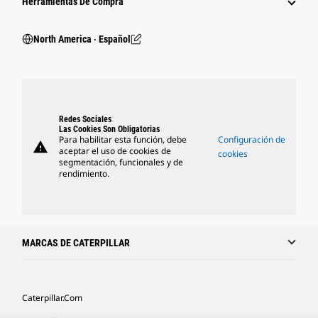
Herramientas De Compra
North America ‧ Español
Redes Sociales
Las Cookies Son Obligatorias
Para habilitar esta función, debe
Configuración de
warning
aceptar el uso de cookies de
cookies
segmentación, funcionales y de
rendimiento.
MARCAS DE CATERPILLAR
Caterpillar.com