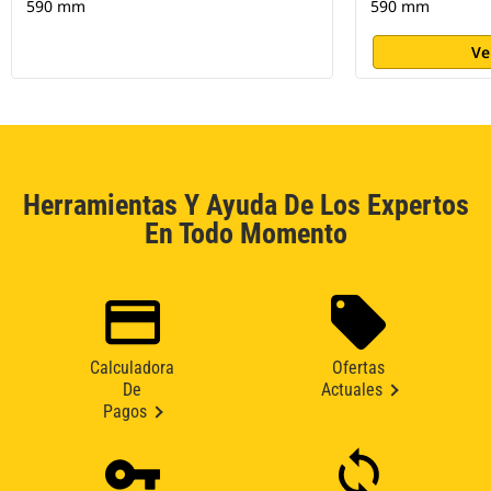
590 mm
590 mm
Ve
Herramientas Y Ayuda De Los Expertos
En Todo Momento
Calculadora
Ofertas
De
Actuales
Pagos