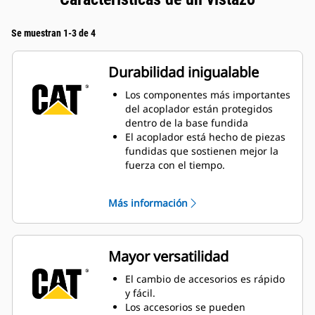
Se muestran 1-3 de 4
Durabilidad inigualable
Los componentes más importantes
del acoplador están protegidos
dentro de la base fundida
El acoplador está hecho de piezas
fundidas que sostienen mejor la
fuerza con el tiempo.
La amplia superficie de contacto
para conectar los accesorios evita
Más información
el desgaste excesivo.
La baja altura de la estructura
mantiene una fuerza de
desprendimiento consistente.
Mayor versatilidad
La cuña de traba de servicio
pesado mantiene los accesorios
El cambio de accesorios es rápido
seguros.
y fácil.
Los accesorios se pueden