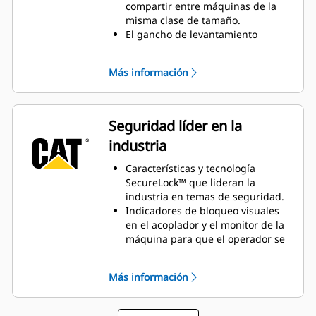
compartir entre máquinas de la
misma clase de tamaño.
El gancho de levantamiento
permite levantar objetos con una
cadena o correa.
Más información
Seguridad líder en la
industria
Características y tecnología
SecureLock™ que lideran la
industria en temas de seguridad.
Indicadores de bloqueo visuales
en el acoplador y el monitor de la
máquina para que el operador se
asegure de que el equipo esté
conectado.
Más información
Los operadores pueden cambiar
de accesorio de forma
independiente desde la seguridad