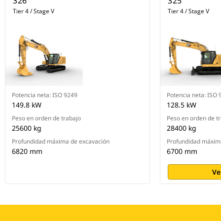
326
325
totales diarios y facturación
electrónica (tickets electrónicos).*
Tier 4 / Stage V
Tier 4 / Stage V
Combine Payload con VisionLink™
y gestione los objetivos de
producción de manera remota.
La capacitación optativa del
operador es un sistema dentro de
la cabina que reconoce
determinadas oportunidades para
que los operadores sean más
Potencia neta: ISO 9249
Potencia neta: ISO 
productivos y para evitar el
149.8 kW
128.5 kW
desgaste innecesario de la
Peso en orden de trabajo
Peso en orden de t
máquina.
25600 kg
28400 kg
Profundidad máxima de excavación
Profundidad máxim
6820 mm
6700 mm
Ve