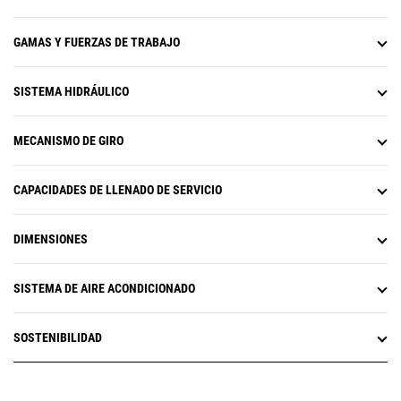
puede crear y editar diseños en el
cucharón. Los beneficios incluyen
monitor de pantalla táctil mientras
menos esfuerzo del operador y
realiza el trabajo. Si su aplicación
GAMAS Y FUERZAS DE TRABAJO
menor consumo de combustible
requiere de un sistema de antena
(no está disponible en todas las
doble, es fácil de actualizar.
regiones; consulte a su
SISTEMA HIDRÁULICO
Actualice a nuestro GNSS de
distribuidor local sobre la
antena doble para una eficiencia
disponibilidad).
de nivelación máxima. El sistema
No permita que la temperatura se
MECANISMO DE GIRO
le permite crear y editar diseños
convierta en un obstáculo para
en el monitor de pantalla táctil
trabajar. La excavadora incluye
mientras realiza el trabajo, o bien
CAPACIDADES DE LLENADO DE SERVICIO
como estándar la capacidad de
puede enviar el diseño del plan a
temperatura ambiente alta de 52
la excavadora para facilitar el
°C (125 °F) con reducción de
trabajo. Además, obtendrá
DIMENSIONES
potencia y la capacidad de
beneficios adicionales de zona de
arranque en frío de -18 °C (0 °F).
evitación, mapeo de corte y
Hay disponible un paquete de
SISTEMA DE AIRE ACONDICIONADO
relleno, orientación de carril y
arranque en frío optativo de -32 °C
realidad aumentada con
(-25 °F).
capacidad de posicionamiento
SOSTENIBILIDAD
avanzada.
Todos los sistemas Cat Grade son
compatibles con radios y
estaciones base de Trimble,