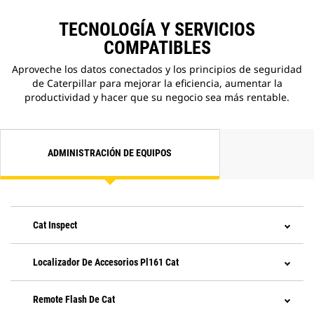
Topcon y Leica. ¿Ya invirtió en
TECNOLOGÍA Y SERVICIOS
equipos de tecnología para
nivelación? Puede instalar
COMPATIBLES
sistemas para nivelación de
Aproveche los datos conectados y los principios de seguridad
Trimble, Topcon y Leica en la
de Caterpillar para mejorar la eficiencia, aumentar la
máquina.
productividad y hacer que su negocio sea más rentable.
Con la tecnología Grade Assist
estándar, puede mantener la
nivelación correcta, de manera
simple y fácil, gracias a la
excavación con una sola palanca.
ADMINISTRACIÓN DE EQUIPOS
Mantenga las cadenas en el suelo
durante levantamientos y
excavaciones difíciles con Boom
Assist.
Fije el ángulo deseado del
Cat Inspect
cucharón y deje que Bucket Assist
mantenga automáticamente el
Localizador De Accesorios Pl161 Cat
ángulo durante las aplicaciones de
inclinación, nivelación, nivelación
fina y apertura de zanjas.
Remote Flash De Cat
Detenga automáticamente el giro