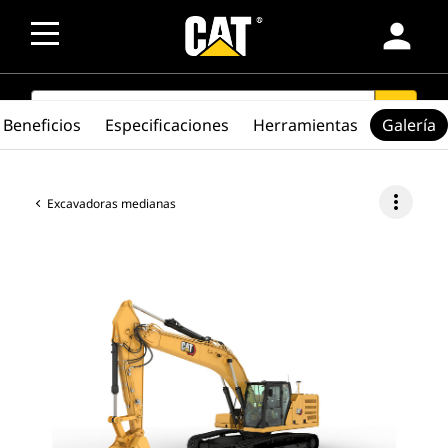
person
SEARCH
search
Beneficios
Especificaciones
Herramientas
Galería
more_vert
Excavadoras medianas