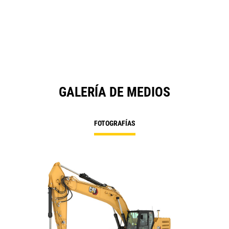
a
N
Ta
GALERÍA DE MEDIOS
FOTOGRAFÍAS