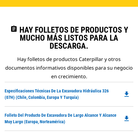
assignment
HAY FOLLETOS DE PRODUCTOS Y
MUCHO MÁS LISTOS PARA LA
DESCARGA.
Hay folletos de productos Caterpillar y otros
documentos informativos disponibles para su negocio
en crecimiento.
Do
Especificaciones Técnicas De La Excavadora Hidráulica 326
file_download
P
(07H) (Chile, Colombia, Europa Y Turquía)
O
in
Do
Folleto Del Producto De Excavadora De Largo Alcance Y Alcance
a
file_download
P
Muy Largo (Europa, Norteamérica)
N
O
Ta
in