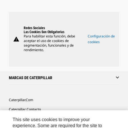
Redes Sociales
Las Cookies Son Obligatorias
Para habilitar esta función, debe
Configuración de
warning
aceptar el uso de cookies de
cookies
segmentación, funcionales y de
rendimiento.
MARCAS DE CATERPILLAR
Caterpillar.com
Caterpillar Contacto
Mis Preferencias De Marketing
This site uses cookies to improve your
experience. Some are required for the site to