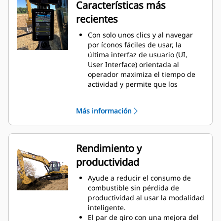
Características más
recientes
Con solo unos clics y al navegar
por íconos fáciles de usar, la
última interfaz de usuario (UI,
User Interface) orientada al
operador maximiza el tiempo de
actividad y permite que los
equipos comiencen a trabajar sin
demora. Desde reorganizar las
Más información
listas de herramientas hasta crear
nuevas combinaciones de
herramientas según sea
necesario, los operadores pueden
Rendimiento y
configurar rápidamente las
productividad
máquinas y acceder fácilmente a
la información.
Ayude a reducir el consumo de
La interfaz permite a los
combustible sin pérdida de
operadores mantener la precisión
productividad al usar la modalidad
y aprovechar su jornada de trabajo
inteligente.
al máximo. La capacidad de
El par de giro con una mejora del