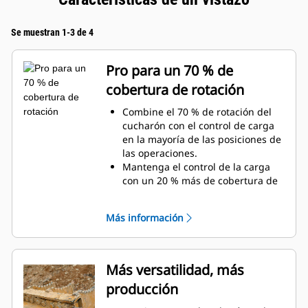
Se muestran 1-3 de 4
Pro para un 70 % de
cobertura de rotación
Combine el 70 % de rotación del
cucharón con el control de carga
en la mayoría de las posiciones de
las operaciones.
Mantenga el control de la carga
con un 20 % más de cobertura de
rotación con las tenazas de
servicio general.
Más información
Realice con facilidad tareas debajo
de la superficie y verticales.
Aumente la productividad de la
máquina desde la excavación
Más versatilidad, más
hasta la manipulación de
producción
materiales.