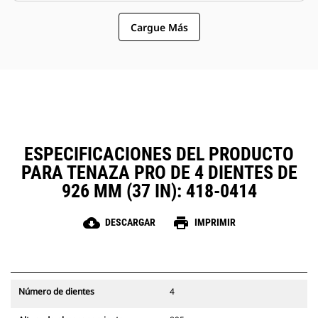
similares compartan las tenazas y
opción más sencilla y más
otros accesorios.
Cargue Más
asequible que los garfios en
cuanto a los costos de posesión y
operación.
ESPECIFICACIONES DEL PRODUCTO
PARA TENAZA PRO DE 4 DIENTES DE
926 MM (37 IN): 418-0414
cloud_download
print
DESCARGAR
IMPRIMIR
Número de dientes
4