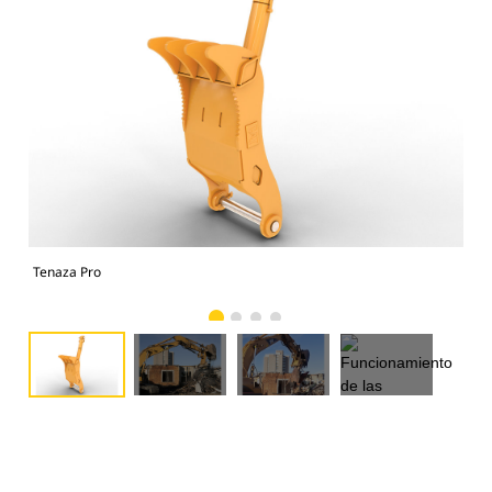
Tenaza Pro
Fun