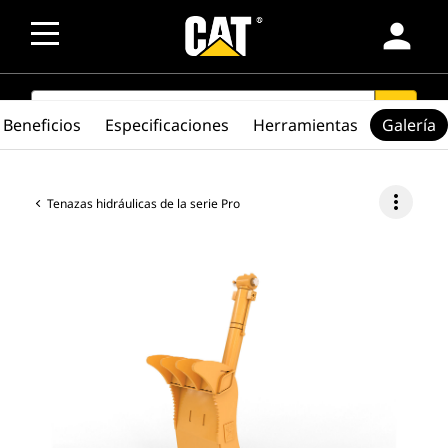
person
SEARCH
search
Beneficios
Especificaciones
Herramientas
Galería
more_vert
Tenazas hidráulicas de la serie Pro