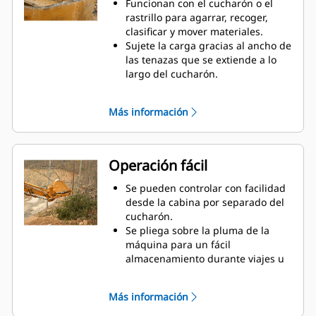
Funcionan con el cucharón o el
rastrillo para agarrar, recoger,
clasificar y mover materiales.
Sujete la carga gracias al ancho de
las tenazas que se extiende a lo
largo del cucharón.
Asegure los materiales entre las
tenazas y el cucharón o el rastrillo
Más información
con la curvatura única de la tenaza
y las estriaciones en los dientes.
Obtenga la mejor tenaza para sus
tareas. Seleccione la mejor opción
Operación fácil
entre las cuatro configuraciones
de dientes para lograr un pleno
Se pueden controlar con facilidad
agarre o colocar la pluma a
desde la cabina por separado del
horcajadas durante el transporte.
cucharón.
Administrar varios accesorios de
Se pliega sobre la pluma de la
una flota es más fácil con un
máquina para un fácil
sistema acoplador. Seleccione los
almacenamiento durante viajes u
modelos de tenazas compatibles
otras actividades.
con los acopladores del
La instalación, el mantenimiento y
Más información
sujetapasador Cat, que permiten
el funcionamiento general simples
que las máquinas de tamaños
hacen que las tenazas sean una