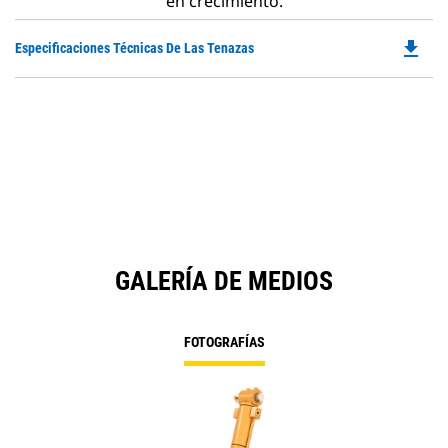
en crecimiento.
file_download
Do
Especificaciones Técnicas De Las Tenazas
P
O
in
a
N
Ta
GALERÍA DE MEDIOS
FOTOGRAFÍAS