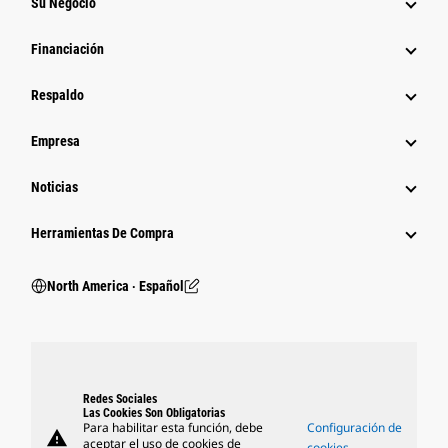
Su Negocio
Financiación
Respaldo
Empresa
Noticias
Herramientas De Compra
North America ‧ Español
Redes Sociales
Las Cookies Son Obligatorias
Para habilitar esta función, debe
Configuración de
warning
aceptar el uso de cookies de
cookies