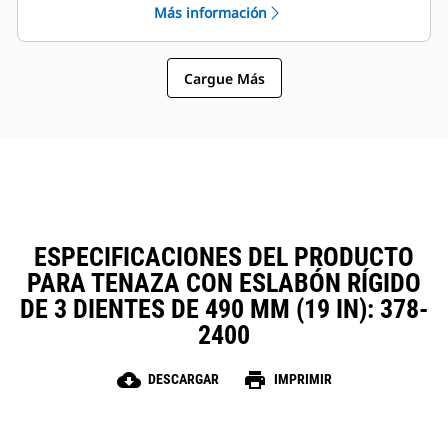
Más información
sujetapasador Cat, que permiten
La instalación, el mantenimiento y
que las máquinas de tamaños
el funcionamiento general simples
similares compartan las tenazas y
hacen que las tenazas sean una
otros accesorios.
Cargue Más
opción más sencilla y más
asequible que los garfios en
cuanto a los costos de posesión y
operación.
ESPECIFICACIONES DEL PRODUCTO
PARA TENAZA CON ESLABÓN RÍGIDO
DE 3 DIENTES DE 490 MM (19 IN): 378-
2400
cloud_download
print
DESCARGAR
IMPRIMIR