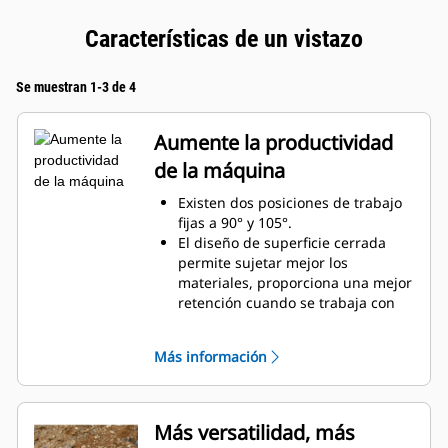
Características de un vistazo
Se muestran 1-3 de 4
Aumente la productividad
de la máquina
Existen dos posiciones de trabajo
fijas a 90° y 105°.
El diseño de superficie cerrada
permite sujetar mejor los
materiales, proporciona una mejor
retención cuando se trabaja con
material suelto y evita que el
material se comprima en el
Más información
bastidor.
Mayor gama de compatibilidad de
máquinas gracias a un diseño más
ligero
Más versatilidad, más
Aumente la productividad con el