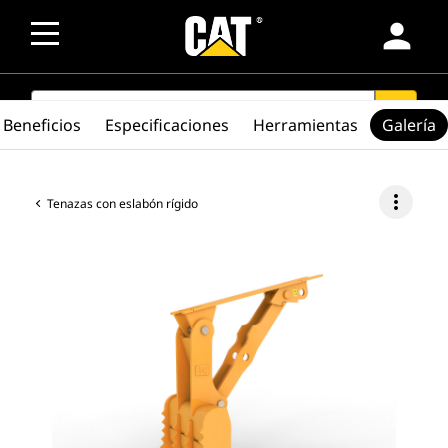
person
SEARCH
search
Beneficios
Especificaciones
Herramientas
Galería
more_vert
Tenazas con eslabón rígido