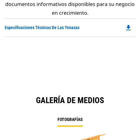
documentos informativos disponibles para su negocio
en crecimiento.
file_download
Do
Especificaciones Técnicas De Las Tenazas
P
O
in
a
N
Ta
GALERÍA DE MEDIOS
FOTOGRAFÍAS