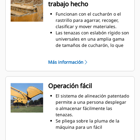
trabajo hecho
uso periódico cuando no es
suficiente un cucharón o un
Funcionan con el cucharón o el
rastrillo solos.
rastrillo para agarrar, recoger,
clasificar y mover materiales.
Las tenazas con eslabón rígido son
universales en una amplia gama
de tamaños de cucharón, lo que
simplifica combinarlas con los
cucharones en una flota mixta.
Más información
Obtenga la mejor tenaza para sus
tareas. Entre las tres
configuraciones de dientes, elija la
mejor opción para un agarre
Operación fácil
amplio o estrecho y tiempos de
centralizado más cortos para
El sistema de alineación patentado
colocar la pluma a horcajadas
permite a una persona desplegar
durante el transporte.
o almacenar fácilmente las
Administrar varios accesorios de
tenazas.
una flota es más fácil con un
Se pliega sobre la pluma de la
sistema acoplador. Seleccione los
máquina para un fácil
modelos de tenazas compatibles
almacenamiento durante viajes u
con los acopladores del
otras actividades.