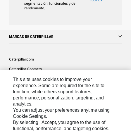
segmentación, funcionales y de
rendimiento.
MARCAS DE CATERPILLAR
Caterpillar.com
Caterpillar Contacto
Mis Preferencias De Marketing
This site uses cookies to improve your
experience. Some are required for the site to
Site Map
function, while others support features,
performance, personalization, targeting, and
Cookie Settings
analytics.
Legal
You can adjust your preferences anytime using
Cookie Settings.
Privacy
By selecting I Accept, you agree to the use of
functional, performance, and targeting cookies.