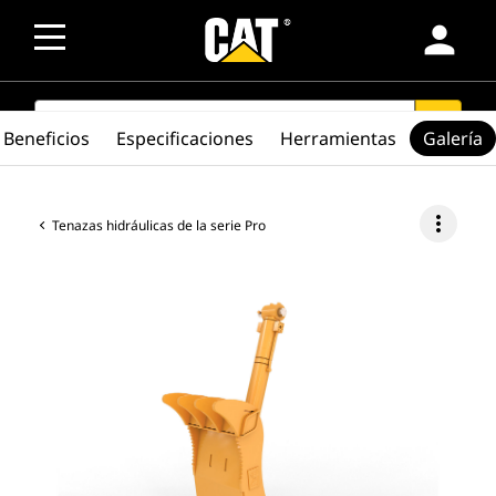
person
SEARCH
search
Beneficios
Especificaciones
Herramientas
Galería
more_vert
Tenazas hidráulicas de la serie Pro