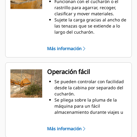
Funcionan con el cucharón o el
rastrillo para agarrar, recoger,
clasificar y mover materiales.
Sujete la carga gracias al ancho de
las tenazas que se extiende a lo
largo del cucharón.
Asegure los materiales entre las
tenazas y el cucharón o el rastrillo
Más información
con la curvatura única de la tenaza
y las estriaciones en los dientes.
Obtenga la mejor tenaza para sus
tareas. Seleccione la mejor opción
Operación fácil
entre las cuatro configuraciones
de dientes para lograr un pleno
Se pueden controlar con facilidad
agarre o colocar la pluma a
desde la cabina por separado del
horcajadas durante el transporte.
cucharón.
Administrar varios accesorios de
Se pliega sobre la pluma de la
una flota es más fácil con un
máquina para un fácil
sistema acoplador. Seleccione los
almacenamiento durante viajes u
modelos de tenazas compatibles
otras actividades.
con los acopladores del
La instalación, el mantenimiento y
Más información
sujetapasador Cat, que permiten
el funcionamiento general simples
que las máquinas de tamaños
hacen que las tenazas sean una