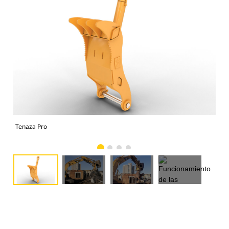
Tenaza Pro
Fun