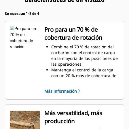
Se muestran 1-3 de 4
Pro para un 70 % de
cobertura de rotación
Combine el 70 % de rotación del
cucharón con el control de carga
en la mayoría de las posiciones de
las operaciones.
Mantenga el control de la carga
con un 20 % más de cobertura de
rotación con las tenazas de
servicio general.
Más información
Realice con facilidad tareas debajo
de la superficie y verticales.
Aumente la productividad de la
máquina desde la excavación
Más versatilidad, más
hasta la manipulación de
producción
materiales.