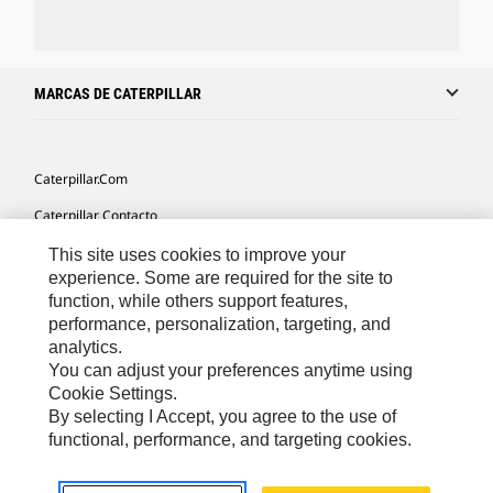
MARCAS DE CATERPILLAR
Caterpillar.com
Caterpillar Contacto
Mis Preferencias De Marketing
This site uses cookies to improve your
experience. Some are required for the site to
Site Map
function, while others support features,
performance, personalization, targeting, and
Cookie Settings
analytics.
Legal
You can adjust your preferences anytime using
Cookie Settings.
Privacy
By selecting I Accept, you agree to the use of
functional, performance, and targeting cookies.
US- Español
© 2026 Caterpillar. Todos los derechos reservados.