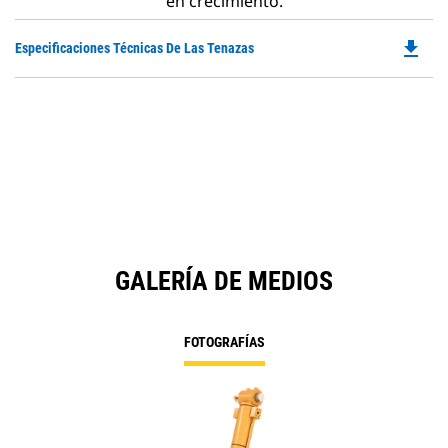
en crecimiento.
file_download
Do
Especificaciones Técnicas De Las Tenazas
P
O
in
a
N
Ta
GALERÍA DE MEDIOS
FOTOGRAFÍAS