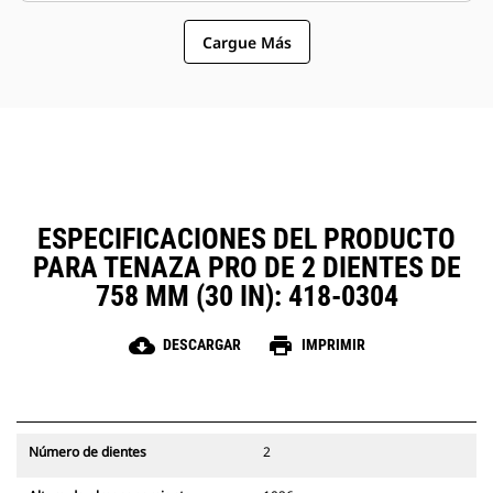
similares compartan las tenazas y
opción más sencilla y más
otros accesorios.
Cargue Más
asequible que los garfios en
cuanto a los costos de posesión y
operación.
ESPECIFICACIONES DEL PRODUCTO
PARA TENAZA PRO DE 2 DIENTES DE
758 MM (30 IN): 418-0304
cloud_download
print
DESCARGAR
IMPRIMIR
Número de dientes
2