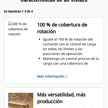
Se muestran 1-3 de 4
100 % de cobertura de
rotación
Iguale el 100 % de rotación del
cucharón con el control de carga
en todos los límites y las
posiciones de operación.
Mantenga un control preciso de la
carga con una cobertura de
rotación adicional de 60 a 70
grados con las tenazas Pro.
Más información
Realice con facilidad tareas debajo
de la superficie, verticales o en
espacios reducidos. La
construcción de muros altos de
Más versatilidad, más
roca y la carga en camiones de
producción
costados altos son ejemplos de lo
esencial del control de carga en