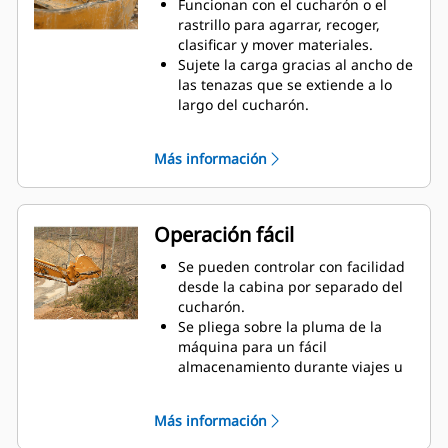
Funcionan con el cucharón o el
altura.
rastrillo para agarrar, recoger,
Aumente la productividad de la
clasificar y mover materiales.
máquina desde la excavación
Sujete la carga gracias al ancho de
hasta la manipulación de
las tenazas que se extiende a lo
materiales.
largo del cucharón.
Asegure los materiales entre las
tenazas y el cucharón o el rastrillo
Más información
con la curvatura única de la tenaza
y las estriaciones en los dientes.
Obtenga la mejor tenaza para sus
tareas. Entre las cuatro
Operación fácil
configuraciones de dientes, elija la
mejor opción para un agarre
Se pueden controlar con facilidad
completo o para colocar la pluma a
desde la cabina por separado del
horcajadas durante el transporte.
cucharón.
Gestionar varios accesorios de una
Se pliega sobre la pluma de la
flota es más fácil con un sistema
máquina para un fácil
acoplador. Seleccione los modelos
almacenamiento durante viajes u
de tenazas compatibles con los
otras actividades.
acopladores del sujetapasador
La instalación, el mantenimiento y
Más información
Cat, que permiten que las
el funcionamiento general simples
máquinas de tamaños similares
hacen que las tenazas sean una