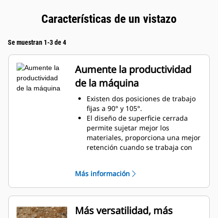
Características de un vistazo
Se muestran 1-3 de 4
Aumente la productividad
de la máquina
Existen dos posiciones de trabajo
fijas a 90° y 105°.
El diseño de superficie cerrada
permite sujetar mejor los
materiales, proporciona una mejor
retención cuando se trabaja con
material suelto y evita que el
material se comprima en el
Más información
bastidor.
Mayor gama de compatibilidad de
máquinas gracias a un diseño más
ligero
Más versatilidad, más
Aumente la productividad con el