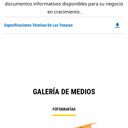
documentos informativos disponibles para su negocio
en crecimiento.
file_download
Do
Especificaciones Técnicas De Las Tenazas
P
O
in
a
N
Ta
GALERÍA DE MEDIOS
FOTOGRAFÍAS