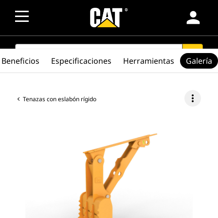
person
SEARCH
search
Beneficios
Especificaciones
Herramientas
Galería
more_vert
Tenazas con eslabón rígido