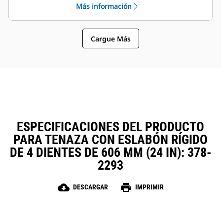
Más información
sujetapasador Cat, que permiten
La instalación, el mantenimiento y
que las máquinas de tamaños
el funcionamiento general simples
similares compartan las tenazas y
hacen que las tenazas sean una
otros accesorios.
Cargue Más
opción más sencilla y más
asequible que los garfios en
cuanto a los costos de posesión y
operación.
ESPECIFICACIONES DEL PRODUCTO
PARA TENAZA CON ESLABÓN RÍGIDO
DE 4 DIENTES DE 606 MM (24 IN): 378-
2293
cloud_download
print
DESCARGAR
IMPRIMIR