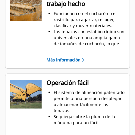
trabajo hecho
uso periódico cuando no es
suficiente un cucharón o un
Funcionan con el cucharón o el
rastrillo solos.
rastrillo para agarrar, recoger,
clasificar y mover materiales.
Las tenazas con eslabón rígido son
universales en una amplia gama
de tamaños de cucharón, lo que
simplifica combinarlas con los
cucharones en una flota mixta.
Más información
Obtenga la mejor tenaza para sus
tareas. Entre las tres
configuraciones de dientes, elija la
mejor opción para un agarre
Operación fácil
amplio o estrecho y tiempos de
centralizado más cortos para
El sistema de alineación patentado
colocar la pluma a horcajadas
permite a una persona desplegar
durante el transporte.
o almacenar fácilmente las
Administrar varios accesorios de
tenazas.
una flota es más fácil con un
Se pliega sobre la pluma de la
sistema acoplador. Seleccione los
máquina para un fácil
modelos de tenazas compatibles
almacenamiento durante viajes u
con los acopladores del
otras actividades.