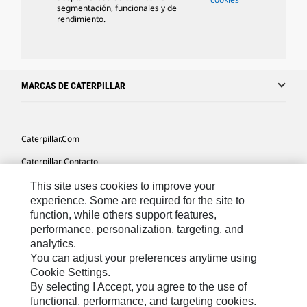
segmentación, funcionales y de
rendimiento.
MARCAS DE CATERPILLAR
Caterpillar.com
Caterpillar Contacto
Mis Preferencias De Marketing
This site uses cookies to improve your
experience. Some are required for the site to
Site Map
function, while others support features,
performance, personalization, targeting, and
Cookie Settings
analytics.
Legal
You can adjust your preferences anytime using
Cookie Settings.
Privacy
By selecting I Accept, you agree to the use of
functional, performance, and targeting cookies.