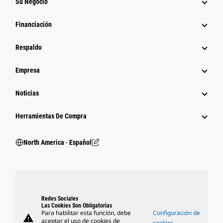
Su Negocio
Financiación
Respaldo
Empresa
Noticias
Herramientas De Compra
North America ‧ Español
Redes Sociales
Las Cookies Son Obligatorias
Para habilitar esta función, debe
Configuración de
warning
aceptar el uso de cookies de
cookies