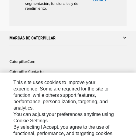
segmentación, funcionales y de
rendimiento.
MARCAS DE CATERPILLAR
Caterpillar.com
Caterpillar Contacto
Mis Preferencias De Marketing
This site uses cookies to improve your
experience. Some are required for the site to
Site Map
function, while others support features,
performance, personalization, targeting, and
Cookie Settings
analytics.
Legal
You can adjust your preferences anytime using
Cookie Settings.
Privacy
By selecting I Accept, you agree to the use of
functional, performance, and targeting cookies.