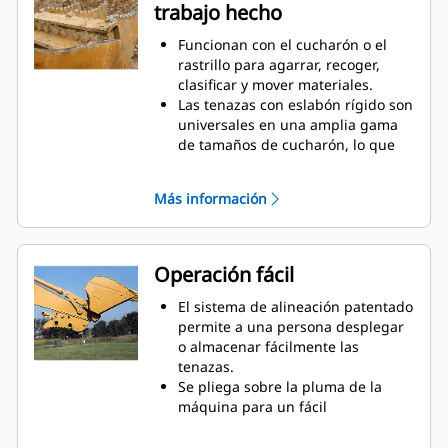
trabajo hecho
uso periódico cuando no es
suficiente un cucharón o un
Funcionan con el cucharón o el
rastrillo solos.
rastrillo para agarrar, recoger,
clasificar y mover materiales.
Las tenazas con eslabón rígido son
universales en una amplia gama
de tamaños de cucharón, lo que
simplifica combinarlas con los
cucharones en una flota mixta.
Más información
Obtenga la mejor tenaza para sus
tareas. Entre las tres
configuraciones de dientes, elija la
mejor opción para un agarre
Operación fácil
amplio o estrecho y tiempos de
centralizado más cortos para
El sistema de alineación patentado
colocar la pluma a horcajadas
permite a una persona desplegar
durante el transporte.
o almacenar fácilmente las
Administrar varios accesorios de
tenazas.
una flota es más fácil con un
Se pliega sobre la pluma de la
sistema acoplador. Seleccione los
máquina para un fácil
modelos de tenazas compatibles
almacenamiento durante viajes u
con los acopladores del
otras actividades.