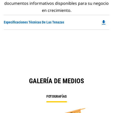
documentos informativos disponibles para su negocio
en crecimiento.
file_download
Do
Especificaciones Técnicas De Las Tenazas
P
O
in
a
N
Ta
GALERÍA DE MEDIOS
FOTOGRAFÍAS