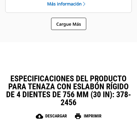
Más información
sujetapasador Cat, que permiten
La instalación, el mantenimiento y
que las máquinas de tamaños
el funcionamiento general simples
similares compartan las tenazas y
hacen que las tenazas sean una
otros accesorios.
Cargue Más
opción más sencilla y más
asequible que los garfios en
cuanto a los costos de posesión y
operación.
ESPECIFICACIONES DEL PRODUCTO
PARA TENAZA CON ESLABÓN RÍGIDO
DE 4 DIENTES DE 756 MM (30 IN): 378-
2456
cloud_download
print
DESCARGAR
IMPRIMIR