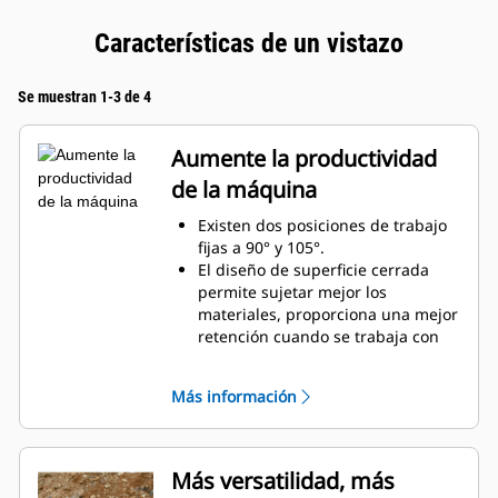
Características de un vistazo
Se muestran 1-3 de 4
Aumente la productividad
de la máquina
Existen dos posiciones de trabajo
fijas a 90° y 105°.
El diseño de superficie cerrada
permite sujetar mejor los
materiales, proporciona una mejor
retención cuando se trabaja con
material suelto y evita que el
material se comprima en el
Más información
bastidor.
Mayor gama de compatibilidad de
máquinas gracias a un diseño más
ligero
Más versatilidad, más
Aumente la productividad con el