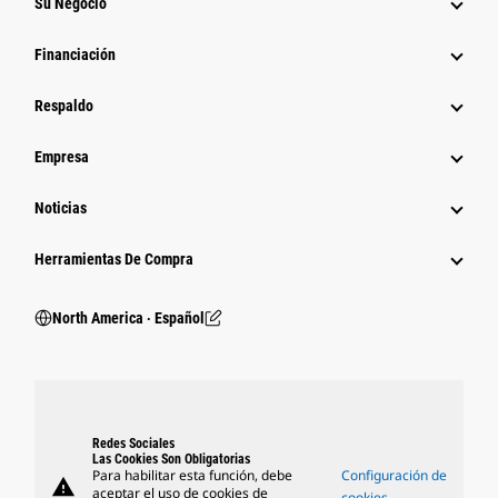
Su Negocio
Financiación
Respaldo
Empresa
Noticias
Herramientas De Compra
North America ‧ Español
Redes Sociales
Las Cookies Son Obligatorias
Para habilitar esta función, debe
Configuración de
warning
aceptar el uso de cookies de
cookies