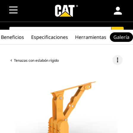
person
SEARCH
search
Beneficios
Especificaciones
Herramientas
Galería
more_vert
Tenazas con eslabón rígido