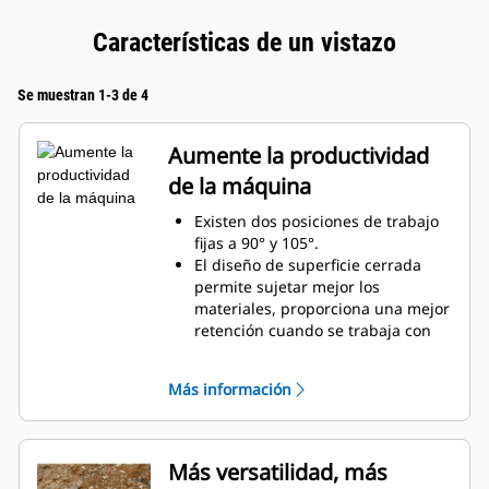
Características de un vistazo
Se muestran 1-3 de 4
Aumente la productividad
de la máquina
Existen dos posiciones de trabajo
fijas a 90° y 105°.
El diseño de superficie cerrada
permite sujetar mejor los
materiales, proporciona una mejor
retención cuando se trabaja con
material suelto y evita que el
material se comprima en el
Más información
bastidor.
Mayor gama de compatibilidad de
máquinas gracias a un diseño más
ligero
Más versatilidad, más
Aumente la productividad con el