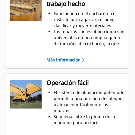
trabajo hecho
uso periódico cuando no es
suficiente un cucharón o un
Funcionan con el cucharón o el
rastrillo solos.
rastrillo para agarrar, recoger,
clasificar y mover materiales.
Las tenazas con eslabón rígido son
universales en una amplia gama
de tamaños de cucharón, lo que
simplifica combinarlas con los
cucharones en una flota mixta.
Más información
Obtenga la mejor tenaza para sus
tareas. Entre las tres
configuraciones de dientes, elija la
mejor opción para un agarre
Operación fácil
amplio o estrecho y tiempos de
centralizado más cortos para
El sistema de alineación patentado
colocar la pluma a horcajadas
permite a una persona desplegar
durante el transporte.
o almacenar fácilmente las
Administrar varios accesorios de
tenazas.
una flota es más fácil con un
Se pliega sobre la pluma de la
sistema acoplador. Seleccione los
máquina para un fácil
modelos de tenazas compatibles
almacenamiento durante viajes u
con los acopladores del
otras actividades.