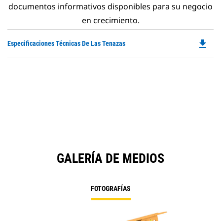
documentos informativos disponibles para su negocio
en crecimiento.
file_download
Do
Especificaciones Técnicas De Las Tenazas
P
O
in
a
N
Ta
GALERÍA DE MEDIOS
FOTOGRAFÍAS