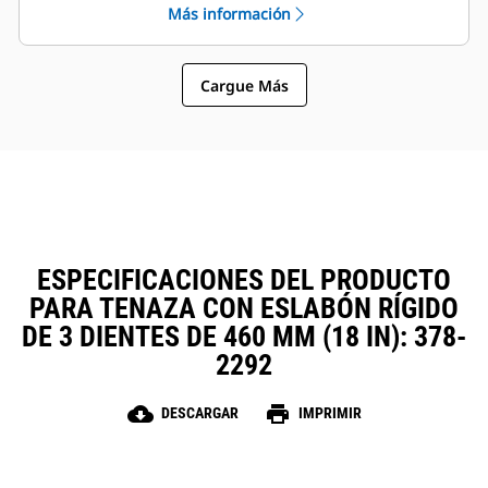
Más información
sujetapasador Cat, que permiten
La instalación, el mantenimiento y
que las máquinas de tamaños
el funcionamiento general simples
similares compartan las tenazas y
hacen que las tenazas sean una
otros accesorios.
Cargue Más
opción más sencilla y más
asequible que los garfios en
cuanto a los costos de posesión y
operación.
ESPECIFICACIONES DEL PRODUCTO
PARA TENAZA CON ESLABÓN RÍGIDO
DE 3 DIENTES DE 460 MM (18 IN): 378-
2292
cloud_download
print
DESCARGAR
IMPRIMIR