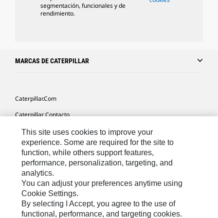
segmentación, funcionales y de
rendimiento.
MARCAS DE CATERPILLAR
Caterpillar.com
Caterpillar Contacto
Mis Preferencias De Marketing
This site uses cookies to improve your
experience. Some are required for the site to
Site Map
function, while others support features,
performance, personalization, targeting, and
Cookie Settings
analytics.
Legal
You can adjust your preferences anytime using
Cookie Settings.
Privacy
By selecting I Accept, you agree to the use of
functional, performance, and targeting cookies.