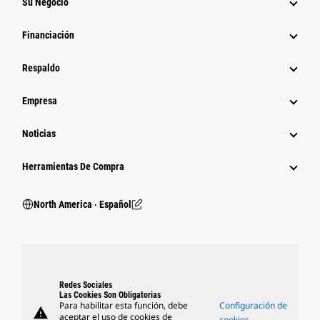
Su Negocio
Financiación
Respaldo
Empresa
Noticias
Herramientas De Compra
North America ‧ Español
Redes Sociales
Las Cookies Son Obligatorias
Para habilitar esta función, debe
Configuración de
warning
aceptar el uso de cookies de
cookies