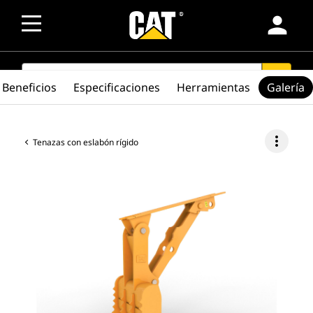
person
SEARCH
search
Beneficios
Especificaciones
Herramientas
Galería
more_vert
Tenazas con eslabón rígido