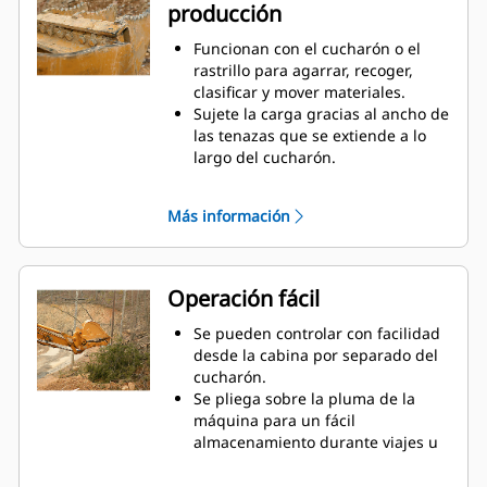
producción
ejemplos de la utilidad del control
de carga en altura.
Funcionan con el cucharón o el
Aumente la productividad de la
rastrillo para agarrar, recoger,
máquina desde la excavación
clasificar y mover materiales.
hasta la manipulación de
Sujete la carga gracias al ancho de
materiales.
las tenazas que se extiende a lo
largo del cucharón.
Asegure los materiales entre las
tenazas y el cucharón o el rastrillo
Más información
con la curvatura única de la tenaza
y las estriaciones en los dientes.
Obtenga la mejor tenaza para sus
tareas. Seleccione la mejor opción
Operación fácil
entre las cuatro configuraciones
de dientes para lograr un pleno
Se pueden controlar con facilidad
agarre o colocar la pluma a
desde la cabina por separado del
horcajadas durante el transporte.
cucharón.
Administrar varios accesorios de
Se pliega sobre la pluma de la
una flota es más fácil con un
máquina para un fácil
sistema acoplador. Seleccione los
almacenamiento durante viajes u
modelos de tenazas compatibles
otras actividades.
con los acopladores del
La instalación, el mantenimiento y