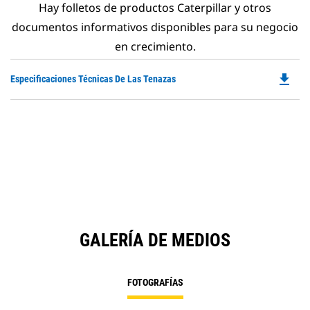
Hay folletos de productos Caterpillar y otros
documentos informativos disponibles para su negocio
en crecimiento.
file_download
Do
Especificaciones Técnicas De Las Tenazas
P
O
in
a
N
Ta
GALERÍA DE MEDIOS
FOTOGRAFÍAS