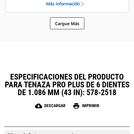
Más información
sujetapasador Cat, que permiten
el funcionamiento general simples
que las máquinas de tamaños
hacen que las tenazas sean una
similares compartan las tenazas y
opción más sencilla y más
otros accesorios.
Cargue Más
asequible que los garfios en
cuanto a los costos de posesión y
operación.
ESPECIFICACIONES DEL PRODUCTO
PARA TENAZA PRO PLUS DE 6 DIENTES
DE 1.086 MM (43 IN): 578-2518
cloud_download
print
DESCARGAR
IMPRIMIR