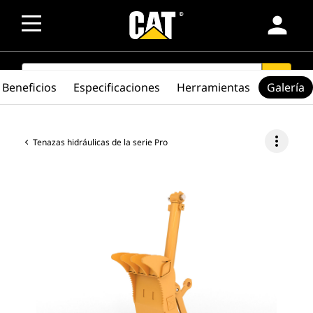
person
SEARCH
search
Beneficios
Especificaciones
Herramientas
Galería
more_vert
Tenazas hidráulicas de la serie Pro