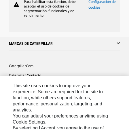
Para habilitar esta función, debe
Configuración de
warning
aceptar el uso de cookies de
cookies
segmentación, funcionales y de
rendimiento.
MARCAS DE CATERPILLAR
Caterpillar.com
Caterpillar Contacto
Mis Preferencias De Marketing
This site uses cookies to improve your
experience. Some are required for the site to
Site Map
function, while others support features,
performance, personalization, targeting, and
Cookie Settings
analytics.
Legal
You can adjust your preferences anytime using
Cookie Settings.
Privacy
By selecting I Accept, you agree to the use of