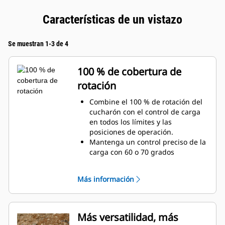
Características de un vistazo
Se muestran 1-3 de 4
100 % de cobertura de
rotación
Combine el 100 % de rotación del
cucharón con el control de carga
en todos los límites y las
posiciones de operación.
Mantenga un control preciso de la
carga con 60 o 70 grados
adicionales de cobertura de
rotación con las tenazas Pro.
Más información
Realice fácilmente tareas debajo
de la superficie, verticales o en
áreas confinadas. La construcción
de muros altos de roca y la carga
Más versatilidad, más
en camiones de costados altos son