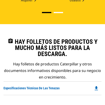
Alquiler
Usados
assignment
HAY FOLLETOS DE PRODUCTOS Y
MUCHO MÁS LISTOS PARA LA
DESCARGA.
Hay folletos de productos Caterpillar y otros
documentos informativos disponibles para su negocio
en crecimiento.
file_download
Do
Especificaciones Técnicas De Las Tenazas
P
O
in