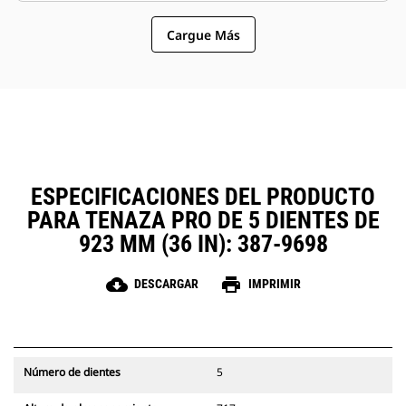
similares compartan las tenazas y
opción más sencilla y más
otros accesorios.
Cargue Más
asequible que los garfios en
cuanto a los costos de posesión y
operación.
ESPECIFICACIONES DEL PRODUCTO
PARA TENAZA PRO DE 5 DIENTES DE
923 MM (36 IN): 387-9698
cloud_download
print
DESCARGAR
IMPRIMIR
Número de dientes
5