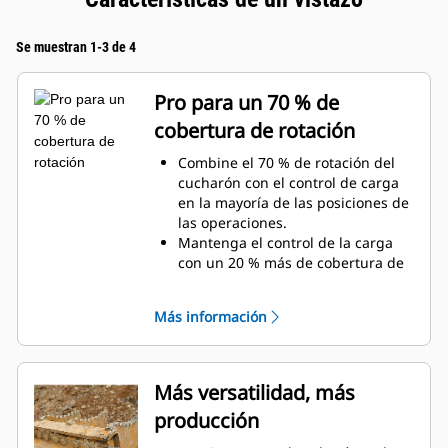
Se muestran 1-3 de 4
Pro para un 70 % de
cobertura de rotación
Combine el 70 % de rotación del
cucharón con el control de carga
en la mayoría de las posiciones de
las operaciones.
Mantenga el control de la carga
con un 20 % más de cobertura de
rotación con las tenazas de
servicio general.
Más información
Realice con facilidad tareas debajo
de la superficie y verticales.
Aumente la productividad de la
máquina desde la excavación
Más versatilidad, más
hasta la manipulación de
producción
materiales.