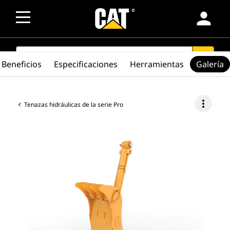
person
SEARCH
search
Beneficios
Especificaciones
Herramientas
Galería
more_vert
Tenazas hidráulicas de la serie Pro