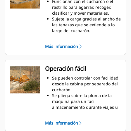
Funcionan con el cucharón o el
rastrillo para agarrar, recoger,
clasificar y mover materiales.
Sujete la carga gracias al ancho de
las tenazas que se extiende a lo
largo del cucharón.
Asegure los materiales entre las
tenazas y el cucharón o el rastrillo
Más información
con la curvatura única de la tenaza
y las estriaciones en los dientes.
Obtenga la mejor tenaza para sus
tareas. Seleccione la mejor opción
Operación fácil
entre las cuatro configuraciones
de dientes para lograr un pleno
Se pueden controlar con facilidad
agarre o colocar la pluma a
desde la cabina por separado del
horcajadas durante el transporte.
cucharón.
Administrar varios accesorios de
Se pliega sobre la pluma de la
una flota es más fácil con un
máquina para un fácil
sistema acoplador. Seleccione los
almacenamiento durante viajes u
modelos de tenazas compatibles
otras actividades.
con los acopladores del
La instalación, el mantenimiento y
Más información
sujetapasador Cat, que permiten
el funcionamiento general simples
que las máquinas de tamaños
hacen que las tenazas sean una