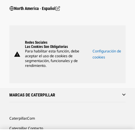
North America ‧ Español
Redes Sociales
Las Cookies Son Obligatorias
Para habilitar esta función, debe
Configuración de
warning
aceptar el uso de cookies de
cookies
segmentación, funcionales y de
rendimiento.
MARCAS DE CATERPILLAR
Caterpillar.com
Caterpillar Contacto