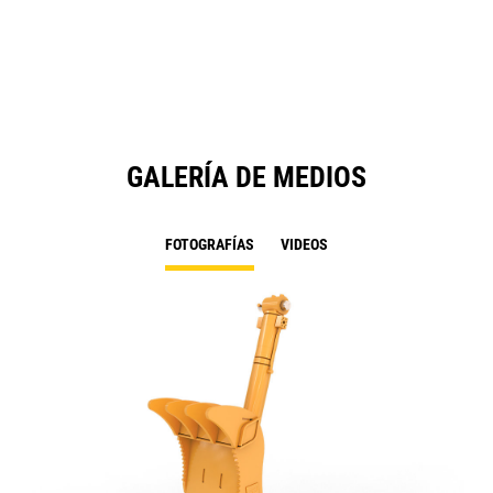
a
N
Ta
GALERÍA DE MEDIOS
FOTOGRAFÍAS
VIDEOS