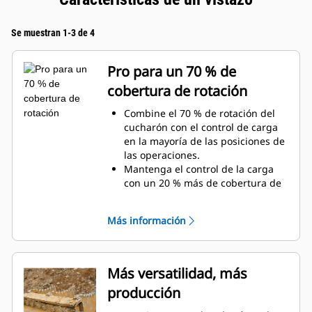
Se muestran 1-3 de 4
Pro para un 70 % de
cobertura de rotación
Combine el 70 % de rotación del
cucharón con el control de carga
en la mayoría de las posiciones de
las operaciones.
Mantenga el control de la carga
con un 20 % más de cobertura de
rotación con las tenazas de
servicio general.
Más información
Realice con facilidad tareas debajo
de la superficie y verticales.
Aumente la productividad de la
máquina desde la excavación
Más versatilidad, más
hasta la manipulación de
producción
materiales.