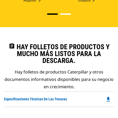
Alquiler
Usados
assignment
HAY FOLLETOS DE PRODUCTOS Y
MUCHO MÁS LISTOS PARA LA
DESCARGA.
Hay folletos de productos Caterpillar y otros
documentos informativos disponibles para su negocio
en crecimiento.
file_download
Do
Especificaciones Técnicas De Las Tenazas
P
O
in