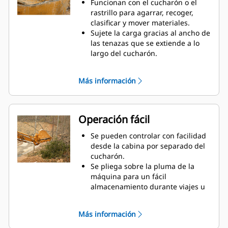
Funcionan con el cucharón o el
rastrillo para agarrar, recoger,
clasificar y mover materiales.
Sujete la carga gracias al ancho de
las tenazas que se extiende a lo
largo del cucharón.
Asegure los materiales entre las
tenazas y el cucharón o el rastrillo
Más información
con la curvatura única de la tenaza
y las estriaciones en los dientes.
Obtenga la mejor tenaza para sus
tareas. Seleccione la mejor opción
Operación fácil
entre las cuatro configuraciones
de dientes para lograr un pleno
Se pueden controlar con facilidad
agarre o colocar la pluma a
desde la cabina por separado del
horcajadas durante el transporte.
cucharón.
Administrar varios accesorios de
Se pliega sobre la pluma de la
una flota es más fácil con un
máquina para un fácil
sistema acoplador. Seleccione los
almacenamiento durante viajes u
modelos de tenazas compatibles
otras actividades.
con los acopladores del
La instalación, el mantenimiento y
Más información
sujetapasador Cat, que permiten
el funcionamiento general simples
que las máquinas de tamaños
hacen que las tenazas sean una