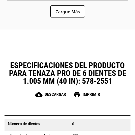
similares compartan las tenazas y
opción más sencilla y más
otros accesorios.
Cargue Más
asequible que los garfios en
cuanto a los costos de posesión y
operación.
ESPECIFICACIONES DEL PRODUCTO
PARA TENAZA PRO DE 6 DIENTES DE
1.005 MM (40 IN): 578-2551
cloud_download
print
DESCARGAR
IMPRIMIR
Número de dientes
6