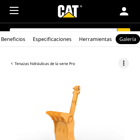
person
SEARCH
search
Beneficios
Especificaciones
Herramientas
Galería
more_vert
Tenazas hidráulicas de la serie Pro