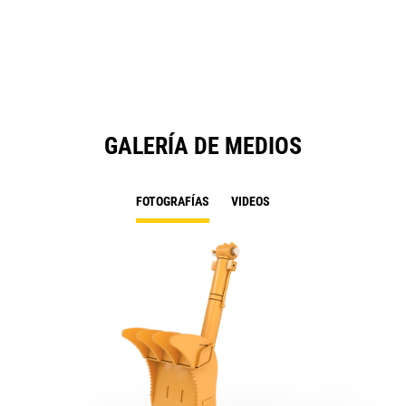
a
N
Ta
GALERÍA DE MEDIOS
FOTOGRAFÍAS
VIDEOS