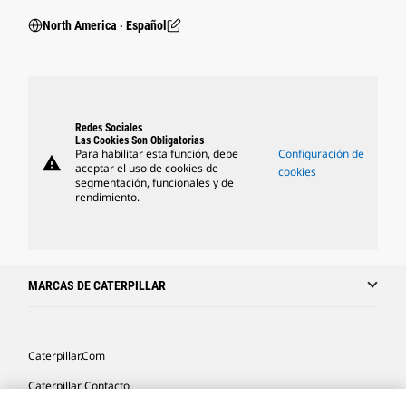
North America ‧ Español
Redes Sociales
Las Cookies Son Obligatorias
Para habilitar esta función, debe
Configuración de
warning
aceptar el uso de cookies de
cookies
segmentación, funcionales y de
rendimiento.
MARCAS DE CATERPILLAR
Caterpillar.com
Caterpillar Contacto