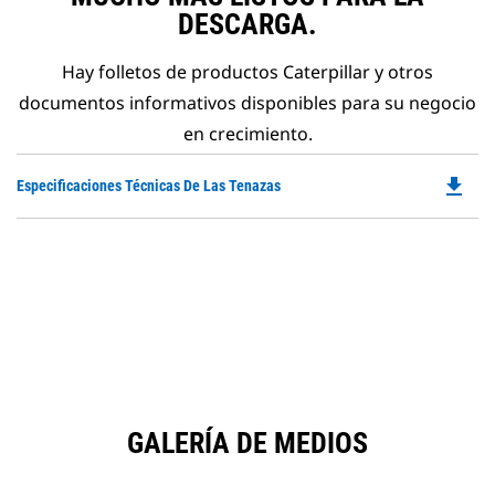
DESCARGA.
Hay folletos de productos Caterpillar y otros
documentos informativos disponibles para su negocio
en crecimiento.
file_download
Do
Especificaciones Técnicas De Las Tenazas
P
O
in
a
N
Ta
GALERÍA DE MEDIOS