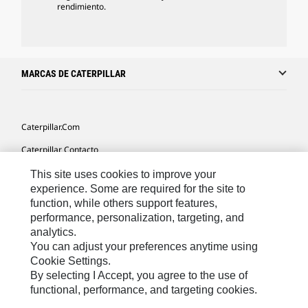
rendimiento.
MARCAS DE CATERPILLAR
Caterpillar.com
Caterpillar Contacto
Mis Preferencias De Marketing
This site uses cookies to improve your
experience. Some are required for the site to
Site Map
function, while others support features,
performance, personalization, targeting, and
Cookie Settings
analytics.
Legal
You can adjust your preferences anytime using
Cookie Settings.
Privacy
By selecting I Accept, you agree to the use of
functional, performance, and targeting cookies.