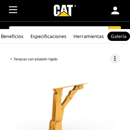
person
SEARCH
search
Beneficios
Especificaciones
Herramientas
Galería
more_vert
Tenazas con eslabón rígido