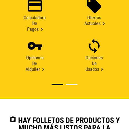
Calculadora
Ofertas
De
Actuales
Pagos
Opciones
Opciones
De
De
Alquiler
Usados
assignment
HAY FOLLETOS DE PRODUCTOS Y
MUCHO MÁS LISTOS PARA LA