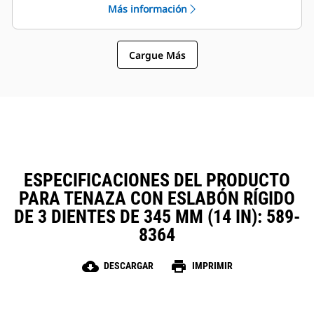
Más información
sujetapasador Cat, que permiten
La instalación, el mantenimiento y
que las máquinas de tamaños
el funcionamiento general simples
similares compartan las tenazas y
hacen que las tenazas sean una
otros accesorios.
Cargue Más
opción más sencilla y más
asequible que los garfios en
cuanto a los costos de posesión y
operación.
ESPECIFICACIONES DEL PRODUCTO
PARA TENAZA CON ESLABÓN RÍGIDO
DE 3 DIENTES DE 345 MM (14 IN): 589-
8364
cloud_download
print
DESCARGAR
IMPRIMIR