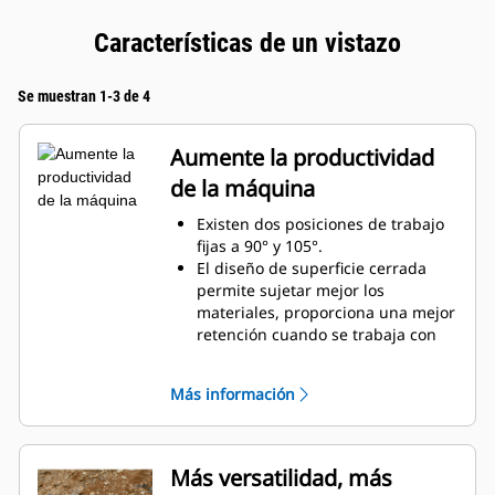
Características de un vistazo
Se muestran 1-3 de 4
Aumente la productividad
de la máquina
Existen dos posiciones de trabajo
fijas a 90° y 105°.
El diseño de superficie cerrada
permite sujetar mejor los
materiales, proporciona una mejor
retención cuando se trabaja con
material suelto y evita que el
material se comprima en el
Más información
bastidor.
Mayor gama de compatibilidad de
máquinas gracias a un diseño más
ligero
Más versatilidad, más
Aumente la productividad con el