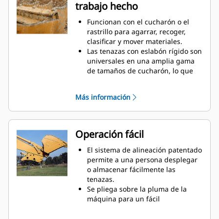
trabajo hecho
uso periódico cuando no es
suficiente un cucharón o un
Funcionan con el cucharón o el
rastrillo solos.
rastrillo para agarrar, recoger,
clasificar y mover materiales.
Las tenazas con eslabón rígido son
universales en una amplia gama
de tamaños de cucharón, lo que
simplifica combinarlas con los
cucharones en una flota mixta.
Más información
Obtenga la mejor tenaza para sus
tareas. Entre las tres
configuraciones de dientes, elija la
mejor opción para un agarre
Operación fácil
amplio o estrecho y tiempos de
centralizado más cortos para
El sistema de alineación patentado
colocar la pluma a horcajadas
permite a una persona desplegar
durante el transporte.
o almacenar fácilmente las
Administrar varios accesorios de
tenazas.
una flota es más fácil con un
Se pliega sobre la pluma de la
sistema acoplador. Seleccione los
máquina para un fácil
modelos de tenazas compatibles
almacenamiento durante viajes u
con los acopladores del
otras actividades.