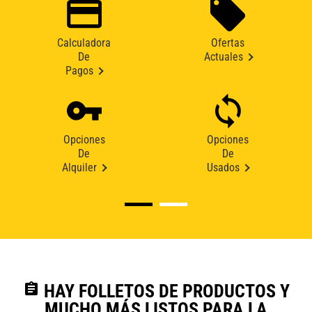
Calculadora
Ofertas
De
Actuales
Pagos
Opciones
Opciones
De
De
Alquiler
Usados
assignment
HAY FOLLETOS DE PRODUCTOS Y
MUCHO MÁS LISTOS PARA LA