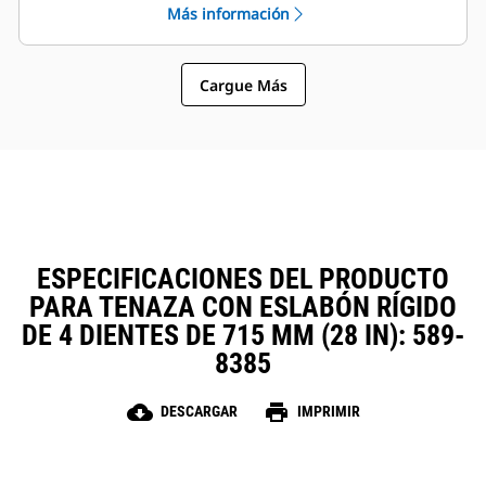
Más información
sujetapasador Cat, que permiten
La instalación, el mantenimiento y
que las máquinas de tamaños
el funcionamiento general simples
similares compartan las tenazas y
hacen que las tenazas sean una
otros accesorios.
Cargue Más
opción más sencilla y más
asequible que los garfios en
cuanto a los costos de posesión y
operación.
ESPECIFICACIONES DEL PRODUCTO
PARA TENAZA CON ESLABÓN RÍGIDO
DE 4 DIENTES DE 715 MM (28 IN): 589-
8385
cloud_download
print
DESCARGAR
IMPRIMIR