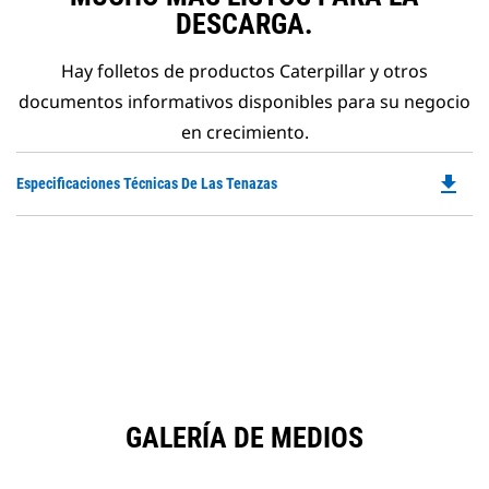
DESCARGA.
Hay folletos de productos Caterpillar y otros
documentos informativos disponibles para su negocio
en crecimiento.
file_download
Do
Especificaciones Técnicas De Las Tenazas
P
O
in
a
N
Ta
GALERÍA DE MEDIOS