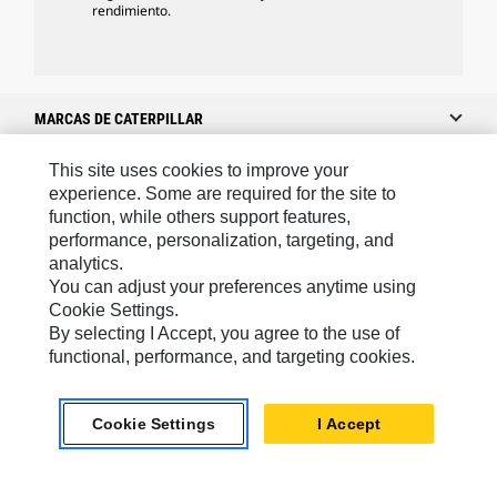
rendimiento.
MARCAS DE CATERPILLAR
This site uses cookies to improve your
experience. Some are required for the site to
Caterpillar.com
function, while others support features,
performance, personalization, targeting, and
Caterpillar Contacto
analytics.
Mis Preferencias De Marketing
You can adjust your preferences anytime using
Cookie Settings.
Site Map
By selecting I Accept, you agree to the use of
Cookie Settings
functional, performance, and targeting cookies.
Legal
Cookie Settings
I Accept
Privacy