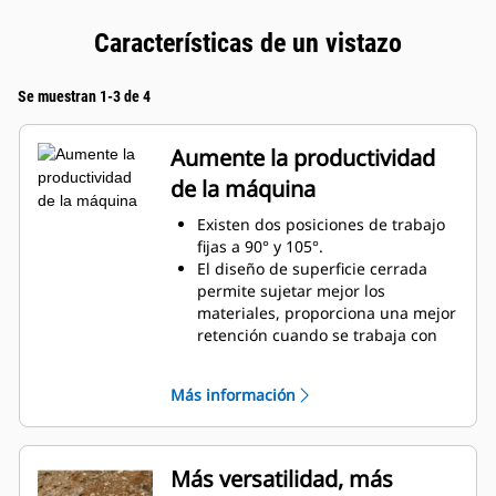
Características de un vistazo
Se muestran 1-3 de 4
Aumente la productividad
de la máquina
Existen dos posiciones de trabajo
fijas a 90° y 105°.
El diseño de superficie cerrada
permite sujetar mejor los
materiales, proporciona una mejor
retención cuando se trabaja con
material suelto y evita que el
material se comprima en el
Más información
bastidor.
Mayor gama de compatibilidad de
máquinas gracias a un diseño más
ligero
Más versatilidad, más
Aumente la productividad con el