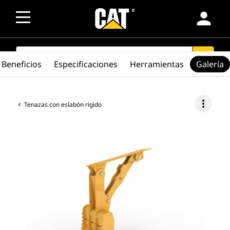
person
SEARCH
search
Beneficios
Especificaciones
Herramientas
Galería
more_vert
Tenazas con eslabón rígido