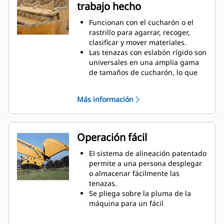
trabajo hecho
uso periódico cuando no es
suficiente un cucharón o un
Funcionan con el cucharón o el
rastrillo solos.
rastrillo para agarrar, recoger,
clasificar y mover materiales.
Las tenazas con eslabón rígido son
universales en una amplia gama
de tamaños de cucharón, lo que
simplifica combinarlas con los
cucharones en una flota mixta.
Más información
Obtenga la mejor tenaza para sus
tareas. Entre las tres
configuraciones de dientes, elija la
mejor opción para un agarre
Operación fácil
amplio o estrecho y tiempos de
centralizado más cortos para
El sistema de alineación patentado
colocar la pluma a horcajadas
permite a una persona desplegar
durante el transporte.
o almacenar fácilmente las
Administrar varios accesorios de
tenazas.
una flota es más fácil con un
Se pliega sobre la pluma de la
sistema acoplador. Seleccione los
máquina para un fácil
modelos de tenazas compatibles
almacenamiento durante viajes u
con los acopladores del
otras actividades.