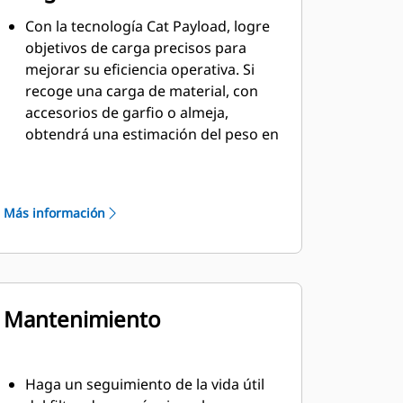
Con la tecnología Cat Payload, logre
objetivos de carga precisos para
mejorar su eficiencia operativa. Si
recoge una carga de material, con
accesorios de garfio o almeja,
obtendrá una estimación del peso en
tiempo real sin la necesidad de
balancear la carga.
TM
VisionLink
proporciona
Más información
información útil sobre todos los
activos (independientemente del
tamaño de la flota o del fabricante
del equipo).* Revise los datos del
equipo desde su computadora o
Mantenimiento
dispositivo móvil para maximizar el
tiempo de trabajo y optimizar el uso
de los activos. Los paneles
Haga un seguimiento de la vida útil
proporcionan datos como las horas,