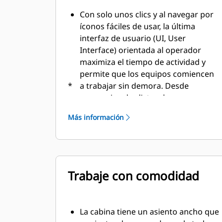
Con solo unos clics y al navegar por
íconos fáciles de usar, la última
interfaz de usuario (UI, User
Interface) orientada al operador
maximiza el tiempo de actividad y
permite que los equipos comiencen
*
a trabajar sin demora. Desde
reorganizar las listas de
herramientas hasta crear nuevas
Más información
combinaciones de herramientas
según sea necesario, los operadores
pueden configurar rápidamente las
máquinas y acceder fácilmente a la
información.
Trabaje con comodidad
La interfaz permite a los operadores
mantener la precisión y aprovechar
su jornada de trabajo al máximo. La
La cabina tiene un asiento ancho que
capacidad de ingresar acopladores y