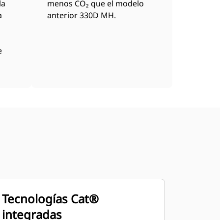
la
menos CO₂ que el modelo
a
anterior 330D MH.
e
Tecnologías Cat®
integradas