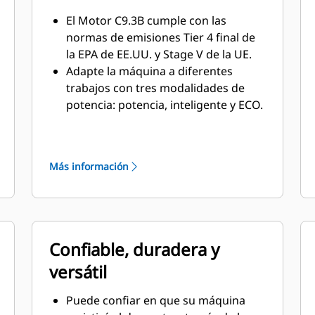
El Motor C9.3B cumple con las
normas de emisiones Tier 4 final de
la EPA de EE.UU. y Stage V de la UE.
Adapte la máquina a diferentes
trabajos con tres modalidades de
potencia: potencia, inteligente y ECO.
La modalidad inteligente adapta
automáticamente la potencia del
motor e hidráulica a las condiciones
Más información
de trabajo, lo que ayuda a ofrecer la
máxima potencia o reducirla para
ahorrar combustible.
El sistema electrohidráulico
avanzado ayuda a ofrecer un
Confiable, duradera y
equilibrio perfecto entre potencia y
versátil
eficiencia, junto con el control que
necesita.
Puede confiar en que su máquina
El SmartBoom™ disponible permite