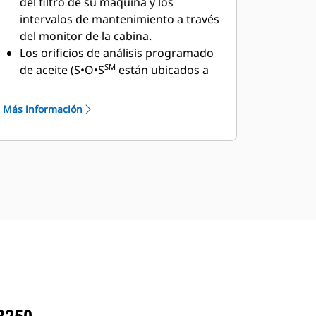
del filtro de su máquina y los
las millas, la ubicación, el tiempo de
intervalos de mantenimiento a través
funcionamiento en vacío y el
del monitor de la cabina.
consumo de combustible. Tome
Los orificios de análisis programado
decisiones informadas para reducir
SM
de aceite (S•O•S
están ubicados a
los costos, simplificar el
nivel del suelo. Esto ayuda a
mantenimiento y mejorar la
simplificar el mantenimiento y
Más información
seguridad y la protección en su sitio
permite la extracción rápida y fácil de
de trabajo.
muestras de fluidos para su análisis.
Swing Assist detiene el giro de
La vida útil prolongada del filtro de
manera automática en los puntos
admisión de aire con un antefiltro
preestablecidos por el operador. Solo
ayuda a ahorrar costos de
gire al punto de detención elegido y
mantenimiento.
active la función con el monitor de la
El filtro de aceite hidráulico ayuda a
máquina o un botón preestablecido
proporcionar un alto rendimiento de
de la palanca universal. A medida
filtración, mientras que las válvulas
que se acerca, la máquina frenará de
antidrenaje ayudan a mantener el
forma automática y no permitirá el
aceite limpio cuando se reemplaza el
giro después del punto establecido.
filtro. Además, se obtiene una larga
Swing Assist lo ayuda a alcanzar