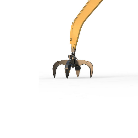
MH3250
Ben
Cambiar modelo