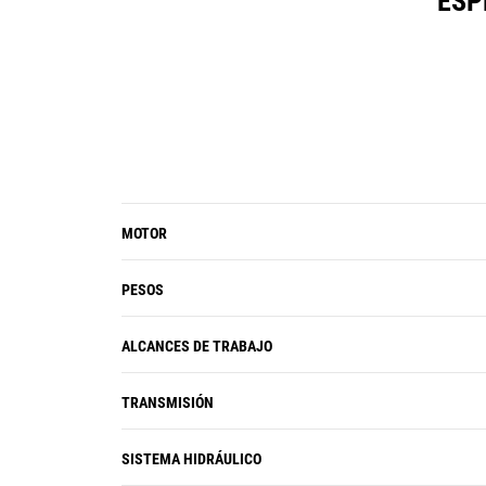
ESP
de la radio y la tecnología
®
Bluetooth
.
El relé auxiliar optativo enciende y
apaga radios CB, luces de baliza y
otros accesorios sin que deba quitar
las manos de las palancas
universales.
La interfaz del usuario, con mejoras
continuas, permite una navegación
MOTOR
intuitiva, lo que disminuye la
interrupción en el rendimiento con el
PESOS
menú en la pantalla táctil fácil de
usar.
ALCANCES DE TRABAJO
TRANSMISIÓN
SISTEMA HIDRÁULICO