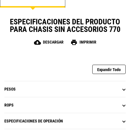
chasis sin accesorios combine con
la aplicación del camión de
servicio, hasta llegar a su
ESPECIFICACIONES DEL PRODUCTO
distribuidor Cat y así proporcionar
PARA CHASIS SIN ACCESORIOS 770
la mejor solución para su negocio.
cloud_download
print
DESCARGAR
IMPRIMIR
Expandir Todo
PESOS
ROPS
ESPECIFICACIONES DE OPERACIÓN