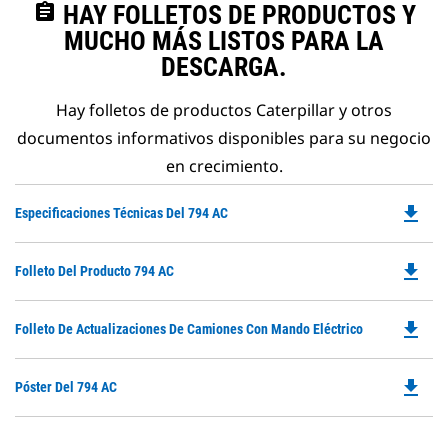
assignment
HAY FOLLETOS DE PRODUCTOS Y
MUCHO MÁS LISTOS PARA LA
DESCARGA.
Hay folletos de productos Caterpillar y otros
documentos informativos disponibles para su negocio
en crecimiento.
file_download
Do
Especificaciones Técnicas Del 794 AC
P
O
file_download
Do
Folleto Del Producto 794 AC
in
P
a
O
N
file_download
Do
Folleto De Actualizaciones De Camiones Con Mando Eléctrico
in
Ta
P
a
O
N
file_download
Do
Póster Del 794 AC
in
Ta
P
a
O
N