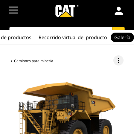
person
SEARCH
search
 de productos
Recorrido virtual del producto
Galería
more_vert
Camiones para minería