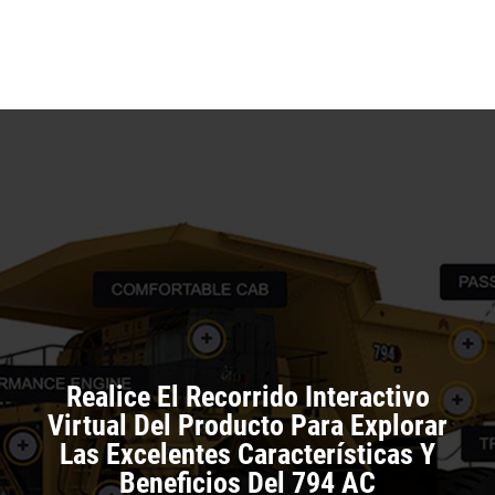
in
Ta
a
N
Ta
Realice El Recorrido Interactivo
Virtual Del Producto Para Explorar
Las Excelentes Características Y
Beneficios Del 794 AC