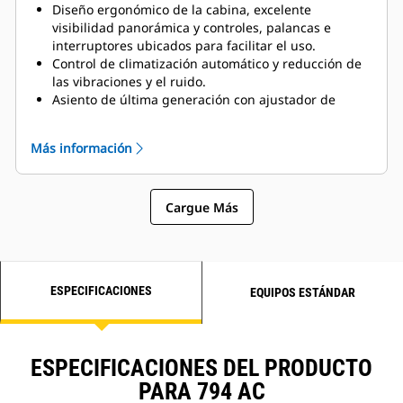
áreas de servicio y respuesta superior del
Diseño ergonómico de la cabina, excelente
acelerador en la aceleración para salir de las áreas
visibilidad panorámica y controles, palancas e
de carga o descarga.
interruptores ubicados para facilitar el uso.
Control de climatización automático y reducción de
las vibraciones y el ruido.
Asiento de última generación con ajustador de
altura; protector de hombros ajustable para evitar el
roce del cinturón de seguridad; y refuerzos
Más información
lumbares, laterales y del respaldo del asiento a fin
de aumentar la estabilidad.
Cargue Más
ESPECIFICACIONES
EQUIPOS ESTÁNDAR
ESPECIFICACIONES DEL PRODUCTO
PARA 794 AC