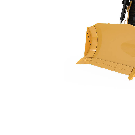
D7
Ben
Cambiar modelo