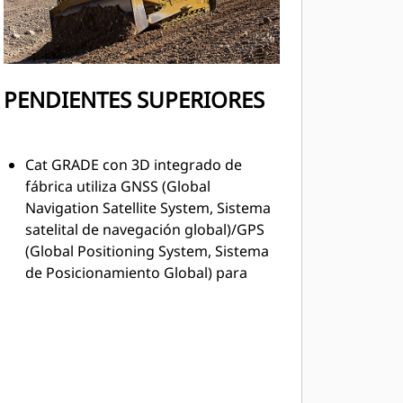
PENDIENTES SUPERIORES
Cat GRADE con 3D integrado de
fábrica utiliza GNSS (Global
Navigation Satellite System, Sistema
satelital de navegación global)/GPS
(Global Positioning System, Sistema
de Posicionamiento Global) para
controlar la hoja. Así podrá
completar el plan de diseño más
rápido.
Cat GRADE con 3D no tiene mástiles.
Antenas de perfil bajo se integran en
el techo de la cabina, y los receptores