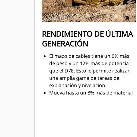
RENDIMIENTO DE ÚLTIMA
GENERACIÓN
El mazo de cables tiene un 6% más
de peso y un 12% más de potencia
que el D7E. Esto le permite realizar
una amplia gama de tareas de
explanación y nivelación.
Mueva hasta un 8% más de material
movido por hora.
Al igual que el D6 y el D8, la
servotransmisión de 4velocidades
completamente automática se ajusta
continuamente para ofrecer la
máxima eficiencia y potencia sobre el