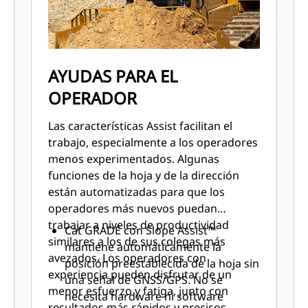
AYUDAS PARA EL
OPERADOR
Las características Assist facilitan el
trabajo, especialmente a los operadores
menos experimentados. Algunas
funciones de la hoja y de la dirección
están automatizadas para que los
operadores más nuevos puedan
trabajar a niveles de productividad
Cat GRADE con Slope Assist™
similares a los de sus colegas más
mantiene automáticamente la
avezados. Los operadores con
posición preestablecida de la hoja sin
experiencia pueden disfrutar de un
una señal de GNSS/GPS. No se
menor esfuerzo y fatiga, junto con
necesita hardware ni software
resultados más rápidos y precisos.