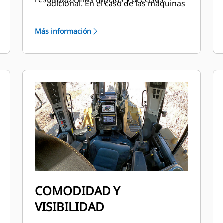
adicional. En el caso de las máquinas
con 3D, los operadores pueden
pasar fácilmente de la
Más información
automatización completa de 3D a
Slope Assist.
Steer Assist automatiza la dirección
de las cadenas y la inclinación de la
hoja. Ayuda a reducir la fatiga del
operador al mantener
automáticamente el desplazamiento
en línea recta con cargas ligeras o
pesadas en terrenos planos y
pendientes laterales. Ayuda a reducir
las intervenciones en la dirección
hasta un 75 %. No requiere
GNSS/GPS.
COMODIDAD Y
Stable Blade funciona a la perfección
VISIBILIDAD
con la información que ingresa el
operador para obtener una