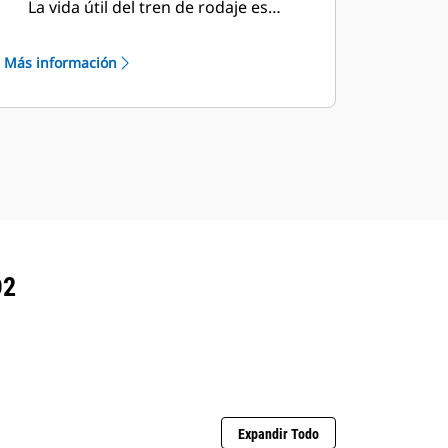
La vida útil del tren de rodaje es
mayor, lo que reduce el tiempo de
inactividad. El diseño de bastidor
Más información
principal o de rodillos inferiores de
una sola pieza y el mando final
grande planetario de doble
reducción permite que la máquina
pueda empujar cargas más pesadas.
D2
Expandir Todo