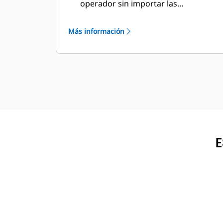
operador sin importar las
condiciones del exterior. La altura del
asiento y los apoyabrazos se pueden
Más información
ajustar fácilmente según la
preferencia del operador.
E