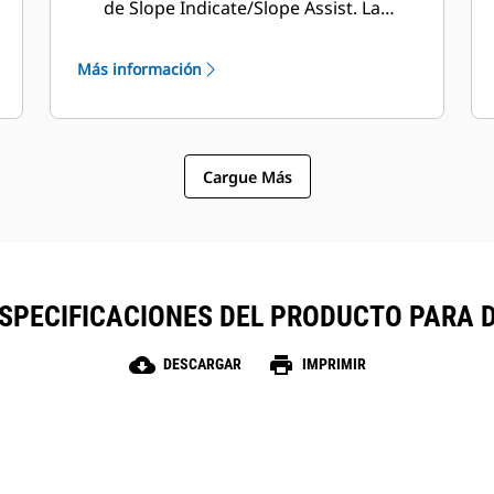
de Slope Indicate/Slope Assist. La
gran cámara para retroceso le da al
operador una mejor visibilidad del
Más información
sitio de trabajo.
Cargue Más
SPECIFICACIONES DEL PRODUCTO PARA 
cloud_download
print
DESCARGAR
IMPRIMIR