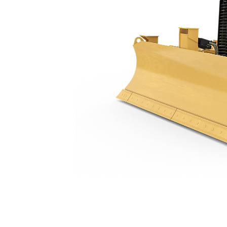
D2
Ben