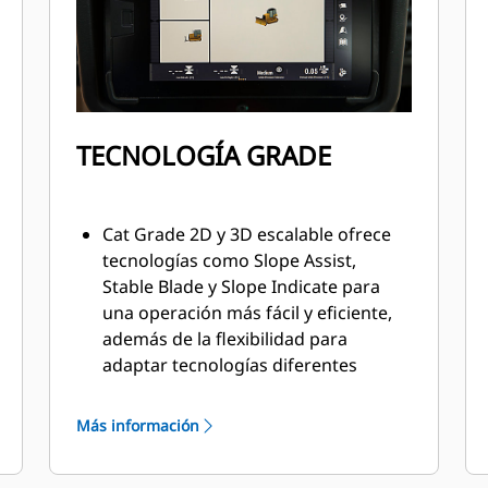
TECNOLOGÍA GRADE
Cat Grade 2D y 3D escalable ofrece
tecnologías como Slope Assist,
Stable Blade y Slope Indicate para
una operación más fácil y eficiente,
además de la flexibilidad para
adaptar tecnologías diferentes
según las exigencias del sitio de
trabajo.
Más información
Todos los sistemas Cat Grade son
compatibles con radios y estaciones