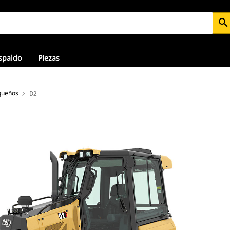
search
espaldo
Piezas
queños
D2