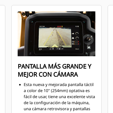
base de Trimble, Topcon y Leica.
¿Ya invirtió en equipos de tecnología
para nivelación? Puede instalar
sistemas para nivelación de Trimble,
Topcon y Leica en la máquina.
PANTALLA MÁS GRANDE Y
MEJOR CON CÁMARA
Esta nueva y mejorada pantalla táctil
a color de 10" (254mm) optativa es
fácil de usar, tiene una excelente vista
de la configuración de la máquina,
una cámara retrovisora y pantallas