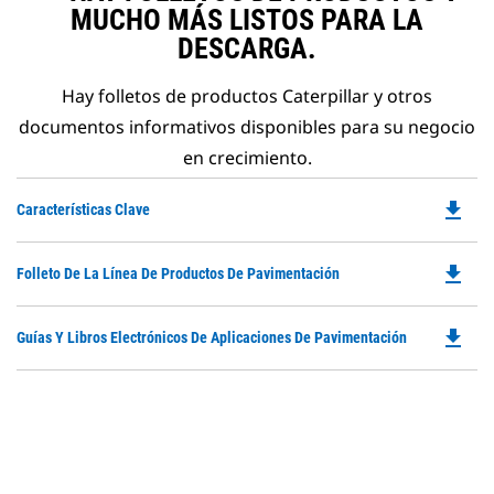
MUCHO MÁS LISTOS PARA LA
DESCARGA.
Hay folletos de productos Caterpillar y otros
documentos informativos disponibles para su negocio
en crecimiento.
file_download
Do
Características Clave
P
O
file_download
Do
Folleto De La Línea De Productos De Pavimentación
in
P
a
O
N
file_download
Do
Guías Y Libros Electrónicos De Aplicaciones De Pavimentación
in
Ta
P
a
O
N
in
Ta
a
N
Ta