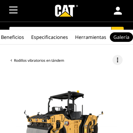
person
SEARCH
search
Beneficios
Especificaciones
Herramientas
Galería
more_vert
Rodillos vibratorios en tándem