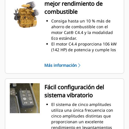
de forma independiente para
mejor rendimiento de
simplificar el control y la activación
combustible
rápida
El acceso lateral doble en las
Consiga hasta un 10 % más de
máquinas ROPS o Canopy
ahorro de combustible con el
proporciona a los operadores
motor Cat® C4.4 y la modalidad
flexibilidad para montar y
Eco estándar.
desmontar la máquina (solo en
El motor C4.4 proporciona 106 kW
EE.UU. y Canadá)
(142 HP) de potencia y cumple los
requisitos de emisiones regionales
El diseño exclusivo de la
Más información
modalidad Eco modifica el
régimen del motor en función de
las necesidades de la carga; la
vibración de gran amplitud utiliza
Fácil configuración del
regímenes del motor más altos,
sistema vibratorio
mientras que la laminación
estática conserva el combustible y
El sistema de cinco amplitudes
funciona a bajo régimen con
utiliza una única frecuencia con
niveles sonoros aún más bajos
cinco amplitudes distintas que
proporcionan un excelente
rendimiento en levantamientos