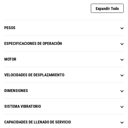
automático de la velocidad; los
indicadores verdes garantizan que
Expandir Todo
la velocidad de desplazamiento
coincida con la distancia de
impacto correcta
PESOS
ESPECIFICACIONES DE OPERACIÓN
MOTOR
VELOCIDADES DE DESPLAZAMIENTO
DIMENSIONES
SISTEMA VIBRATORIO
CAPACIDADES DE LLENADO DE SERVICIO