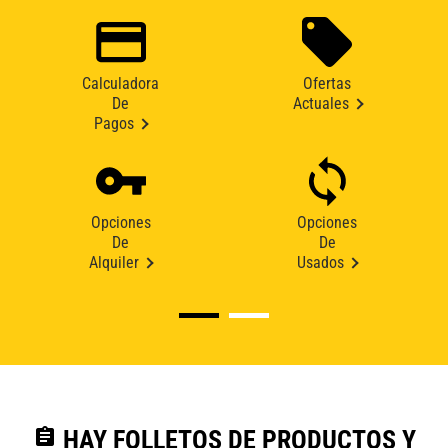
Calculadora
Ofertas
De
Actuales
Pagos
Opciones
Opciones
De
De
Alquiler
Usados
assignment
HAY FOLLETOS DE PRODUCTOS Y