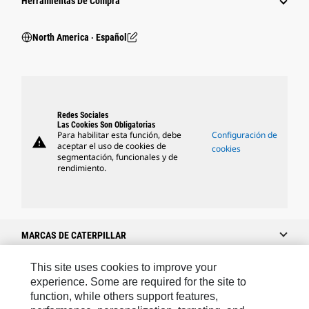
Herramientas De Compra
North America ‧ Español
Redes Sociales
Las Cookies Son Obligatorias
Para habilitar esta función, debe
Configuración de
warning
aceptar el uso de cookies de
cookies
segmentación, funcionales y de
rendimiento.
MARCAS DE CATERPILLAR
This site uses cookies to improve your
experience. Some are required for the site to
Caterpillar.com
function, while others support features,