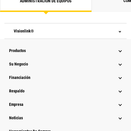
COM
ADMINISTRACIÓN DE EQUIPOS
Visionlink®
Productos
Su Negocio
Financiación
Respaldo
Empresa
Noticias