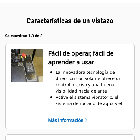
Características de un vistazo
Se muestran 1-3 de 8
Fácil de operar, fácil de
aprender a usar
La innovadora tecnología de
dirección con volante ofrece un
control preciso y una buena
visibilidad hacia delante
Active el sistema vibratorio, el
sistema de rociado de agua y el
desplazamiento del tambor
fácilmente con la manija de
Más información
propulsión multifuncional..
Las funciones de la máquina con
indicadores LED se han agrupado