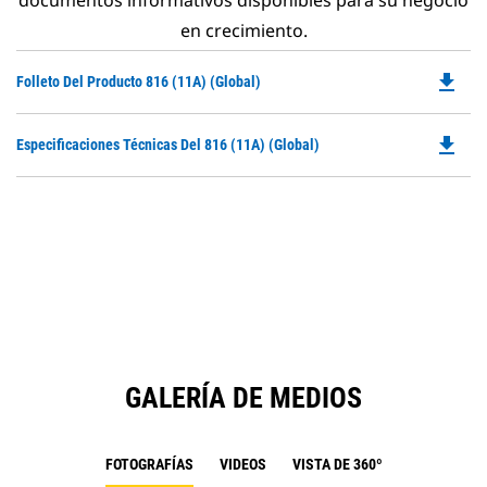
documentos informativos disponibles para su negocio
en crecimiento.
file_download
Do
Folleto Del Producto 816 (11A) (global)
P
O
file_download
Do
Especificaciones Técnicas Del 816 (11A) (global)
in
P
a
O
N
in
Ta
a
N
Ta
GALERÍA DE MEDIOS
FOTOGRAFÍAS
VIDEOS
VISTA DE 360º