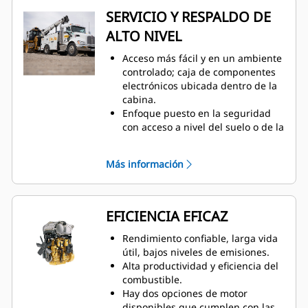
estándar.
SERVICIO Y RESPALDO DE
Ajustes preferidos de temperatura
ALTO NIVEL
que se mantienen con un control
automático de temperatura.
Acceso más fácil y en un ambiente
Mayor productividad del operador
controlado; caja de componentes
con nuevos tableros de
electrónicos ubicada dentro de la
interruptores de membrana,
cabina.
encendido con llave e interruptor
Enfoque puesto en la seguridad
del freno de estacionamiento
con acceso a nivel del suelo o de la
electrohidráulico.
plataforma a la mayoría de los
Mayor comodidad con bajos
componentes más importantes.
niveles de ruido para el operador.
Más información
A nivel del suelo: parada de
Mejores niveles de ruido para los
emergencia, desconexión de la
espectadores y paquetes optativos
batería y arranque auxiliar.
con bajos niveles de ruido.
Inspección visual rápida y
EFICIENCIA EFICAZ
reducción al mínimo de la
contaminación del fluido con
Rendimiento confiable, larga vida
mirillas para el refrigerante, la
útil, bajos niveles de emisiones.
transmisión y el aceite hidráulico.
Alta productividad y eficiencia del
Indicador electrónico de
combustible.
restricción de admisión de aire.
Hay dos opciones de motor
Diseñado para facilitar el
disponibles que cumplen con las