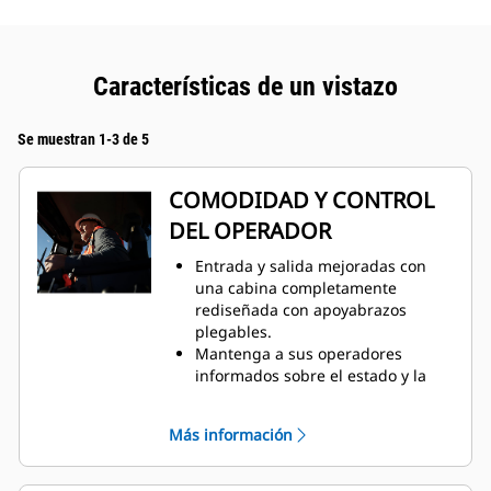
Características de un vistazo
Se muestran 1-3 de 5
COMODIDAD Y CONTROL
DEL OPERADOR
Entrada y salida mejoradas con
una cabina completamente
rediseñada con apoyabrazos
plegables.
Mantenga a sus operadores
informados sobre el estado y la
operación de la máquina con el
Sistema Monitor de la máquina
Más información
VIMS™ 3G.
Seguridad y visibilidad mejoradas
con una cámara de visión trasera