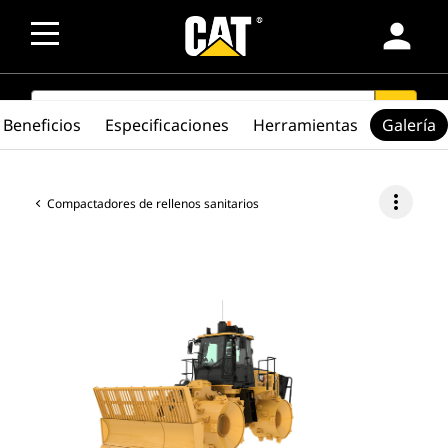
person
SEARCH
search
Beneficios
Especificaciones
Herramientas
Galería
more_vert
Compactadores de rellenos sanitarios