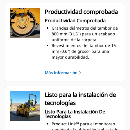
propulsión dobles para reducir la
fatiga del operador y mejorar la
Productividad comprobada
visibilidad de la superficie de
Productividad Comprobada
trabajo.
Grandes diámetros del tambor de
800 mm (31,5") para un acabado
uniforme de la carpeta.
Revestimientos del tambor de 16
mm (0,6") de grosor para una
mayor durabilidad.
Frecuencias vibratorias dobles y
opciones de lastres para
Más información
maximizar el esfuerzo de
compactación.
Motor C1.7T con 36 kW (48,2 hp)
(bruto).
Listo para la instalación de
tecnologías
Listo Para La Instalación De
Tecnologías
Product Link™ para el monitoreo
remoto de la ubicación y el estado