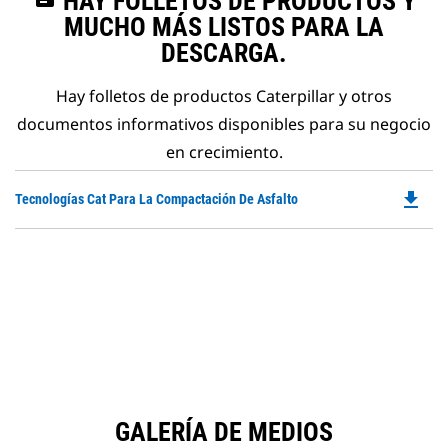
HAY FOLLETOS DE PRODUCTOS Y
MUCHO MÁS LISTOS PARA LA
DESCARGA.
Hay folletos de productos Caterpillar y otros
documentos informativos disponibles para su negocio
en crecimiento.
file_download
Do
Tecnologías Cat Para La Compactación De Asfalto
P
O
in
a
N
Ta
GALERÍA DE MEDIOS