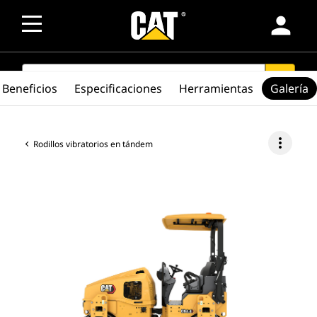
person
SEARCH
search
Beneficios
Especificaciones
Herramientas
Galería
more_vert
Rodillos vibratorios en tándem