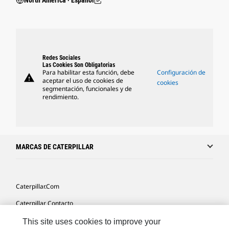
North America ‧ Español
Redes Sociales
Las Cookies Son Obligatorias
Para habilitar esta función, debe
Configuración de
warning
aceptar el uso de cookies de
cookies
segmentación, funcionales y de
rendimiento.
MARCAS DE CATERPILLAR
Caterpillar.com
Caterpillar Contacto
Mis Preferencias De Marketing
This site uses cookies to improve your