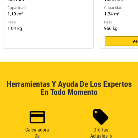
Capacidad
Capacidad
1,19 m³
1.34 m³
Peso
Peso
1 04 kg
966 kg
Ve
Herramientas Y Ayuda De Los Expertos
En Todo Momento
Calculadora
Ofertas
De
Actuales