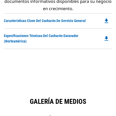
documentos informativos disponibles para su negocio
en crecimiento.
file_download
Do
Características Clave Del Cucharón De Servicio General
P
O
Do
Especificaciones Técnicas Del Cucharón Excavador
in
file_download
P
(Norteamérica)
a
O
N
in
Ta
a
N
Ta
GALERÍA DE MEDIOS