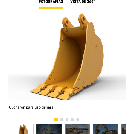
FOTOGRAFÍAS
VISTA DE 360º
Cucharón para uso general
Fot