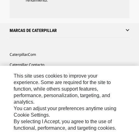
rendimiento.
MARCAS DE CATERPILLAR
Caterpillar.com
Caterpillar Contacto
Mis Preferencias De Marketing
This site uses cookies to improve your
experience. Some are required for the site to
Site Map
function, while others support features,
performance, personalization, targeting, and
Cookie Settings
analytics.
Legal
You can adjust your preferences anytime using
Cookie Settings.
Privacy
By selecting I Accept, you agree to the use of
functional, performance, and targeting cookies.