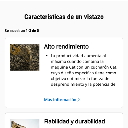
Características de un vistazo
Se muestran 1-3 de 5
Alto rendimiento
La productividad aumenta al
máximo cuando combina la
máquina Cat con un cucharón Cat,
cuyo diseño específico tiene como
objetivo optimizar la fuerza de
desprendimiento y la potencia de
la máquina.
El perfil de revestimiento de doble
Más información
radio mejora el flujo de material
hacia el cucharón. El espacio libre
del talón agregado asegura que la
parte inferior del cucharón no se
Fiabilidad y durabilidad
arrastre, lo que reduce los costos