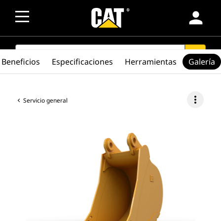
person
SEARCH
search
Beneficios
Especificaciones
Herramientas
Galería
more_vert
Servicio general