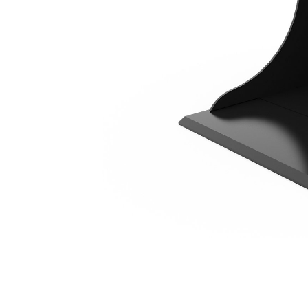
830 Mm (33")
Ben
Cambiar modelo