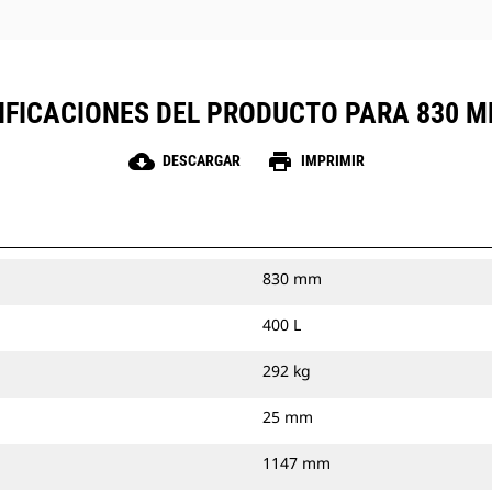
IFICACIONES DEL PRODUCTO PARA 830 MM
cloud_download
print
DESCARGAR
IMPRIMIR
830 mm
400 L
292 kg
25 mm
1147 mm