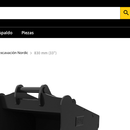
search
espaldo
Piezas
xcavación Nordic
830 mm (33")