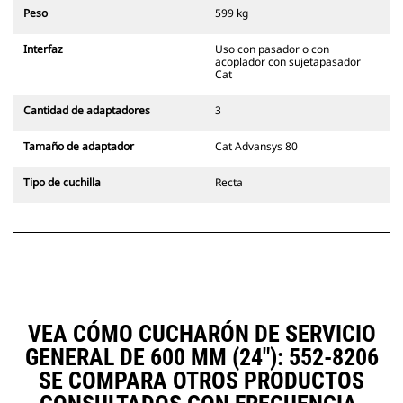
siempre en la línea de visión del
Peso
599 kg
operador.
Los acopladores con sujetapasador
Interfaz
Uso con pasador o con
Cat son compatibles con las
acoplador con sujetapasador
Excavadoras de Cadenas 311-352 y
Cat
con todas las excavadoras de
ruedas. También hay acopladores
Cantidad de adaptadores
3
de ancho para zanjado
disponibles.
Tamaño de adaptador
Cat Advansys 80
Los accesorios compatibles con el
sistema acoplador especializado
Tipo de cuchilla
Recta
CW emplean bisagras fijas de
acoplador rápido. Los acopladores
especializados CW cuentan con un
sistema de traba tipo cuña para
mantener la seguridad de los
accesorios.
Hay acopladores especializados
CW disponibles para todas las
VEA CÓMO CUCHARÓN DE SERVICIO
excavadoras de ruedas y cadenas.
GENERAL DE 600 MM (24"): 552-8206
SE COMPARA OTROS PRODUCTOS