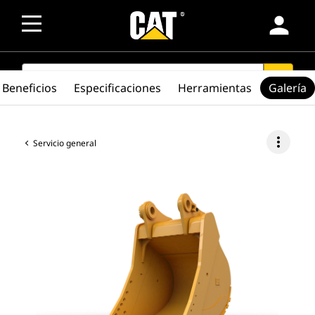
person
SEARCH
search
Beneficios
Especificaciones
Herramientas
Galería
more_vert
Servicio general