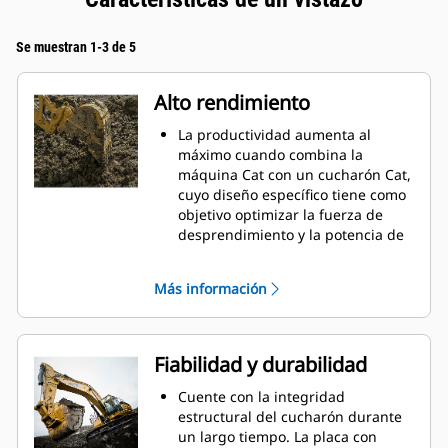
Se muestran 1-3 de 5
Alto rendimiento
La productividad aumenta al
máximo cuando combina la
máquina Cat con un cucharón Cat,
cuyo diseño específico tiene como
objetivo optimizar la fuerza de
desprendimiento y la potencia de
la máquina.
El perfil de revestimiento de doble
Más información
radio mejora el flujo de material
hacia el cucharón. El espacio libre
del talón agregado asegura que la
parte inferior del cucharón no se
Fiabilidad y durabilidad
arrastre, lo que reduce los costos
de mantenimiento.
Cuente con la integridad
El consumo de combustible
estructural del cucharón durante
alcanza el punto máximo durante
un largo tiempo. La placa con