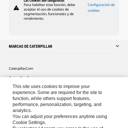
Las Cookies Son Obligatorias
Para habilitar esta función, debe
Configuración de
warning
aceptar el uso de cookies de
cookies
segmentación, funcionales y de
rendimiento.
MARCAS DE CATERPILLAR
Caterpillar.com
Caterpillar Contacto
This site uses cookies to improve your
Mis Preferencias De Marketing
experience. Some are required for the site to
Site Map
function, while others support features,
performance, personalization, targeting, and
Cookie Settings
analytics.
Legal
You can adjust your preferences anytime using
Cookie Settings.
Privacy