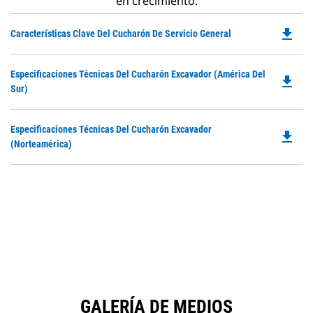
en crecimiento.
file_download
Do
Características Clave Del Cucharón De Servicio General
P
O
Do
Especificaciones Técnicas Del Cucharón Excavador (América Del
in
file_download
P
Sur)
a
O
N
in
Ta
Do
Especificaciones Técnicas Del Cucharón Excavador
a
file_download
P
(Norteamérica)
N
O
Ta
in
a
N
Ta
GALERÍA DE MEDIOS