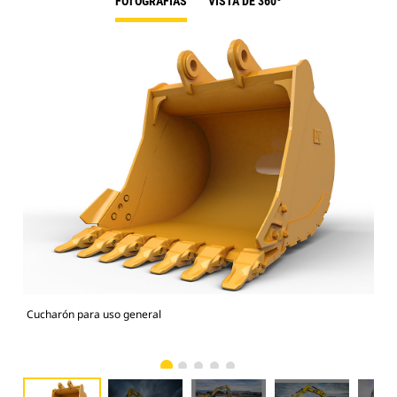
FOTOGRAFÍAS
VISTA DE 360º
Cucharón para uso general
336