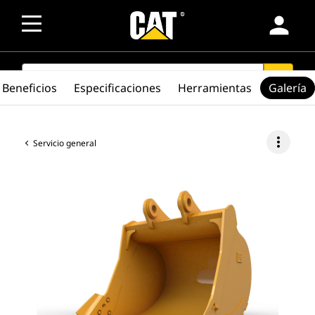
person
SEARCH
search
Beneficios
Especificaciones
Herramientas
Galería
more_vert
Servicio general