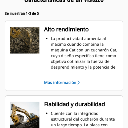
Se muestran 1-3 de 5
Alto rendimiento
La productividad aumenta al
máximo cuando combina la
máquina Cat con un cucharón Cat,
cuyo diseño específico tiene como
objetivo optimizar la fuerza de
desprendimiento y la potencia de
la máquina.
El perfil de revestimiento de doble
Más información
radio mejora el flujo de material
hacia el cucharón. El espacio libre
del talón agregado asegura que la
parte inferior del cucharón no se
Fiabilidad y durabilidad
arrastre, lo que reduce los costos
de mantenimiento.
Cuente con la integridad
El consumo de combustible
estructural del cucharón durante
alcanza el punto máximo durante
un largo tiempo. La placa con