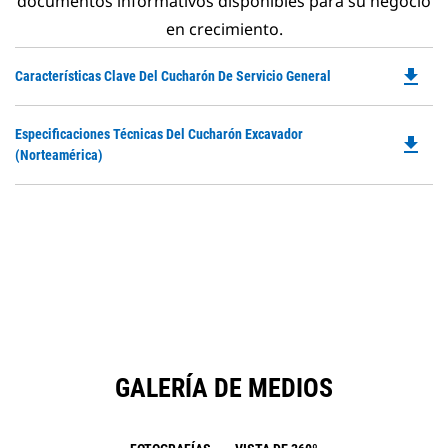
documentos informativos disponibles para su negocio
en crecimiento.
file_download
Do
Características Clave Del Cucharón De Servicio General
P
O
Do
Especificaciones Técnicas Del Cucharón Excavador
in
file_download
P
(Norteamérica)
a
O
N
in
Ta
a
N
Ta
GALERÍA DE MEDIOS