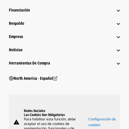
Financiación
Respaldo
Empresa
Noticias
Herramientas De Compra
North America ‧ Español
Redes Sociales
Las Cookies Son Obligatorias
Para habilitar esta función, debe
Configuración de
warning
aceptar el uso de cookies de
cookies
segmentación, funcionales y de