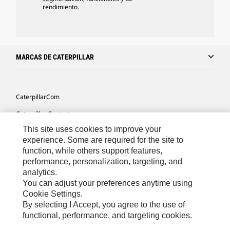
rendimiento.
MARCAS DE CATERPILLAR
Caterpillar.com
Caterpillar Contacto
This site uses cookies to improve your
Mis Preferencias De Marketing
experience. Some are required for the site to
Site Map
function, while others support features,
performance, personalization, targeting, and
Cookie Settings
analytics.
Legal
You can adjust your preferences anytime using
Cookie Settings.
Privacy
By selecting I Accept, you agree to the use of
functional, performance, and targeting cookies.