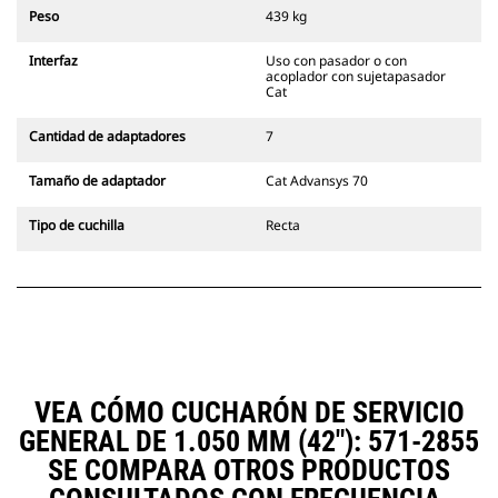
siempre en la línea de visión del
Peso
439 kg
operador.
Los acopladores con sujetapasador
Interfaz
Uso con pasador o con
Cat son compatibles con las
acoplador con sujetapasador
Excavadoras de Cadenas 311-352 y
Cat
con todas las excavadoras de
ruedas. También hay acopladores
Cantidad de adaptadores
7
de ancho para zanjado
disponibles.
Tamaño de adaptador
Cat Advansys 70
Los accesorios compatibles con el
sistema acoplador especializado
Tipo de cuchilla
Recta
CW emplean bisagras fijas de
acoplador rápido. Los acopladores
especializados CW cuentan con un
sistema de traba tipo cuña para
mantener la seguridad de los
accesorios.
Hay acopladores especializados
CW disponibles para todas las
VEA CÓMO CUCHARÓN DE SERVICIO
excavadoras de ruedas y cadenas.
GENERAL DE 1.050 MM (42"): 571-2855
SE COMPARA OTROS PRODUCTOS