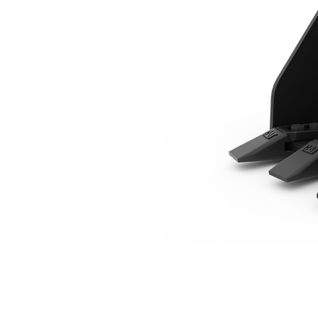
250 Mm (10")
Ben
Cambiar modelo