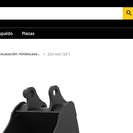
search
espaldo
Piezas
Cucharones de excavación: miniexcavadora
250 mm (10")