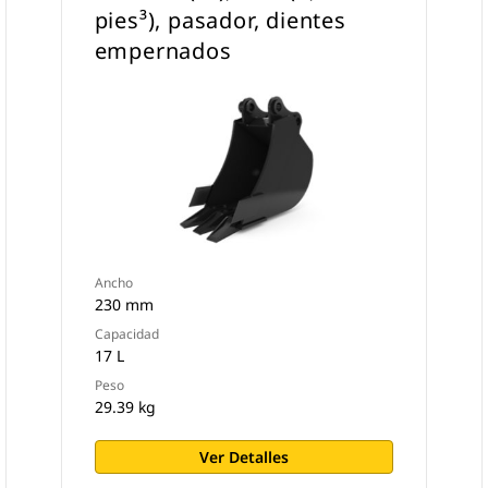
pies³), pasador, dientes
empernados
Ancho
230 mm
Capacidad
17 L
Peso
29.39 kg
Ver Detalles