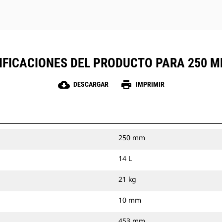
IFICACIONES DEL PRODUCTO PARA 250 MM
cloud_download
print
DESCARGAR
IMPRIMIR
250 mm
14 L
21 kg
10 mm
453 mm