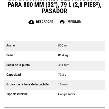
PARA 800 MM (32"), 79 L (2,8 PIES³),
PASADOR
cloud_download
print
DESCARGAR
IMPRIMIR
Ancho
800 mm
Peso
81.4 kg
Radio de la punta
481 mm
Capacidad
79.3 L
Grosor de la base de la cuchilla
16 mm
Tipo de interfaz
Con pasador