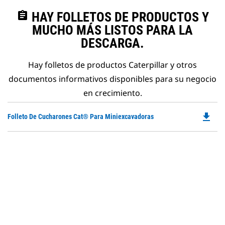
assignment
HAY FOLLETOS DE PRODUCTOS Y
MUCHO MÁS LISTOS PARA LA
DESCARGA.
Hay folletos de productos Caterpillar y otros
documentos informativos disponibles para su negocio
en crecimiento.
file_download
Do
Folleto De Cucharones Cat® Para Miniexcavadoras
P
O
in
a
N
Ta