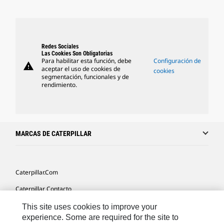
Redes Sociales
Las Cookies Son Obligatorias
Para habilitar esta función, debe
Configuración de
warning
aceptar el uso de cookies de
cookies
segmentación, funcionales y de
rendimiento.
MARCAS DE CATERPILLAR
Caterpillar.com
Caterpillar Contacto
Mis Preferencias De Marketing
This site uses cookies to improve your
experience. Some are required for the site to
Site Map