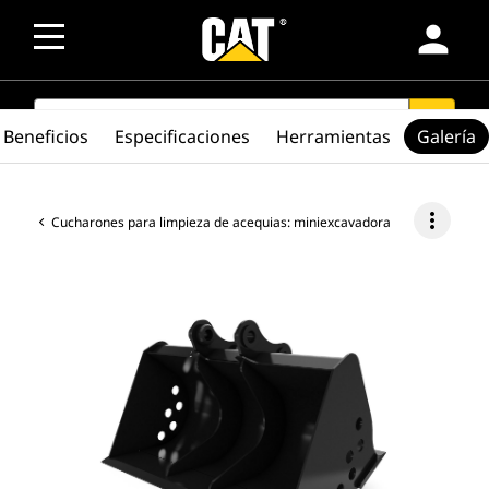
person
SEARCH
search
Beneficios
Especificaciones
Herramientas
Galería
more_vert
Cucharones para limpieza de acequias: miniexcavadora