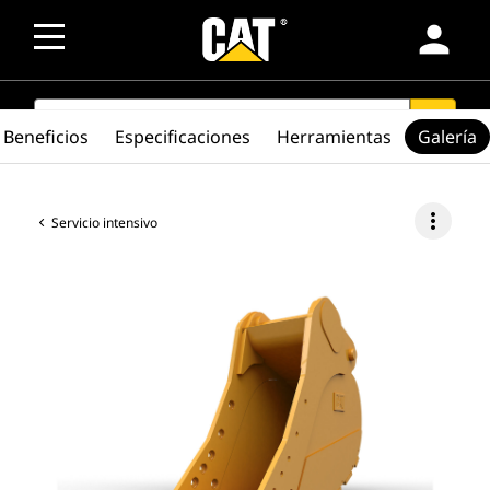
person
SEARCH
search
Beneficios
Especificaciones
Herramientas
Galería
more_vert
Servicio intensivo