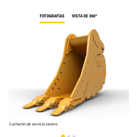
FOTOGRAFÍAS
VISTA DE 360º
Cucharón de servicio severo
Fot