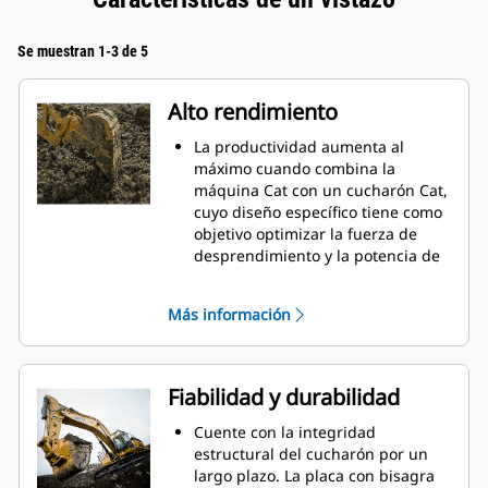
Se muestran 1-3 de 5
Alto rendimiento
La productividad aumenta al
máximo cuando combina la
máquina Cat con un cucharón Cat,
cuyo diseño específico tiene como
objetivo optimizar la fuerza de
desprendimiento y la potencia de
la máquina.
El perfil de revestimiento de doble
Más información
radio mejora el flujo de material
hacia el cucharón. El espacio libre
del talón agregado asegura que la
parte inferior del cucharón no se
Fiabilidad y durabilidad
arrastre, lo que reduce los costos
de mantenimiento.
Cuente con la integridad
El consumo de combustible
estructural del cucharón por un
alcanza el punto máximo durante
largo plazo. La placa con bisagra