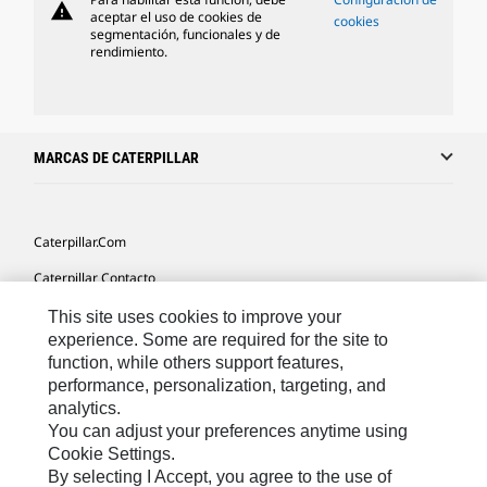
warning
aceptar el uso de cookies de
cookies
segmentación, funcionales y de
rendimiento.
MARCAS DE CATERPILLAR
Caterpillar.com
Caterpillar Contacto
Mis Preferencias De Marketing
This site uses cookies to improve your
experience. Some are required for the site to
Site Map
function, while others support features,
performance, personalization, targeting, and
Cookie Settings
analytics.
Legal
You can adjust your preferences anytime using
Cookie Settings.
Privacy
By selecting I Accept, you agree to the use of