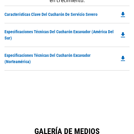
en crecimiento.
file_download
Do
Características Clave Del Cucharón De Servicio Severo
P
O
Do
Especificaciones Técnicas Del Cucharón Excavador (América Del
in
file_download
P
Sur)
a
O
N
in
Ta
Do
Especificaciones Técnicas Del Cucharón Excavador
a
file_download
P
(Norteamérica)
N
O
Ta
in
a
N
Ta
GALERÍA DE MEDIOS