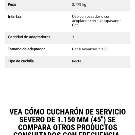
siempre en la línea de visión del
Peso
3.179 kg
operador.
Los acopladores con sujetapasador
Interfaz
Uso con pasador o con
Cat son compatibles con las
acoplador con sujetapasador
Excavadoras de Cadenas 311-352 y
Cat
con todas las excavadoras de
ruedas. También hay acopladores
Cantidad de adaptadores
3
de ancho para zanjado
disponibles.
Tamaño de adaptador
Cat® Advansys™ 150
Los accesorios compatibles con el
sistema acoplador especializado
Tipo de cuchilla
Recta
CW emplean bisagras fijas de
acoplador rápido. Los acopladores
especializados CW cuentan con un
sistema de traba tipo cuña para
mantener la seguridad de los
accesorios.
Hay acopladores especializados
CW disponibles para todas las
VEA CÓMO CUCHARÓN DE SERVICIO
excavadoras de ruedas y cadenas.
SEVERO DE 1.150 MM (45") SE
COMPARA OTROS PRODUCTOS