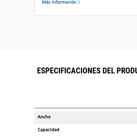
Más información
seguimiento de activos se pueden
®
ver en VisionLink
junto al equipo
™
suscrito en Product Link
.
Mantenga la seguridad de los
activos. Los cucharones con
seguimiento de activos envían una
alerta si salen de los límites del sitio
de fácil configuración.
ESPECIFICACIONES DEL PROD
Ancho
Capacidad