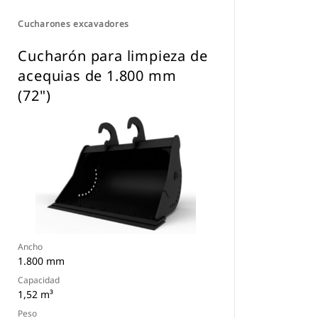
Cucharones excavadores
Cucharón para limpieza de
acequias de 1.800 mm
(72")
Ancho
1.800 mm
Capacidad
1,52 m³
Peso