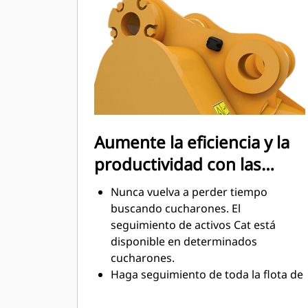
mantenimiento.
El consumo de combustible alcanza
el punto máximo durante la
excavación. Los cucharones Cat
están diseñados para cortar
rápidamente a través del material,
con el fin de mejorar la eficiencia de
operación general de la máquina.
Aumente la eficiencia y la
Cargue más material en menos
productividad con las
tiempo. Las barras laterales y la
forma del cucharón conservan más
tecnologías Cat Connect
Nunca vuelva a perder tiempo
material en el cucharón en cada
integradas
buscando cucharones. El
carga.
seguimiento de activos Cat está
disponible en determinados
cucharones.
Haga seguimiento de toda la flota de
accesorios y máquinas desde una
sola fuente. Los cucharones con