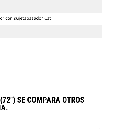
excavadoras de ruedas y cadenas.
or con sujetapasador Cat
(72") SE COMPARA OTROS
A.