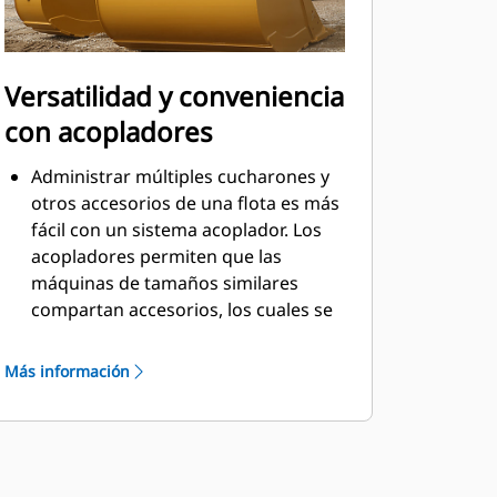
Versatilidad y conveniencia
con acopladores
Administrar múltiples cucharones y
otros accesorios de una flota es más
fácil con un sistema acoplador. Los
acopladores permiten que las
máquinas de tamaños similares
compartan accesorios, los cuales se
pueden cambiar en cuestión de
segundos desde la seguridad de la
Más información
cabina.
Los cucharones que se pueden
acoplar con pasador directamente a
la máquina también son compatibles
con los acopladores con