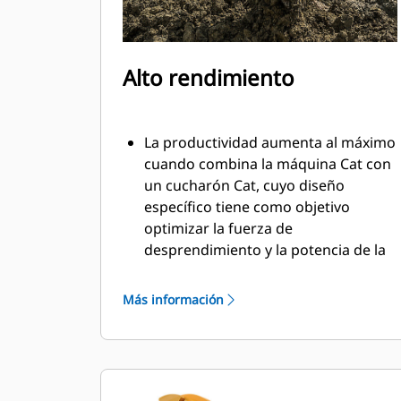
Alto rendimiento
La productividad aumenta al máximo
cuando combina la máquina Cat con
un cucharón Cat, cuyo diseño
específico tiene como objetivo
optimizar la fuerza de
desprendimiento y la potencia de la
máquina.
El perfil de revestimiento de doble
Más información
radio mejora el flujo de material
hacia el cucharón. El espacio libre del
talón agregado asegura que la parte
inferior del cucharón no se arrastre,
lo que reduce los costos de