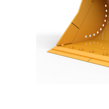
Cucharón Para Limpieza De Acequias De 1.800 Mm (72")
Ben
Cambiar modelo