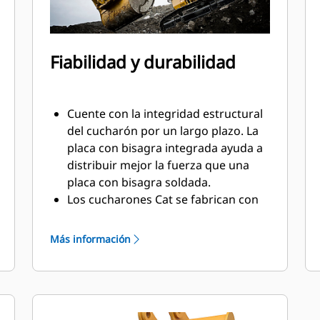
Fiabilidad y durabilidad
Cuente con la integridad estructural
del cucharón por un largo plazo. La
placa con bisagra integrada ayuda a
distribuir mejor la fuerza que una
placa con bisagra soldada.
Los cucharones Cat se fabrican con
acero resistente a la abrasión de
gran solidez, especialmente en los
Más información
componentes de desgaste excesivo.
Proteja las áreas de alto desgaste
más importantes del cucharón con
Herramientas de Corte (GET, Ground
®
Engaging Tools) Cat
. Los