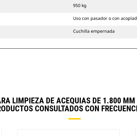
en las tareas de nivelación o relleno.
950 kg
Puede acoplar con pasador
cucharones para limpieza de
Uso con pasador o con acoplad
acequias directamente a la máquina
o utilizarlos con un acoplador con
Cuchilla empernada
sujetapasador Cat o un acoplador
especializado CW.
A LIMPIEZA DE ACEQUIAS DE 1.800 MM 
RODUCTOS CONSULTADOS CON FRECUENCI