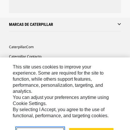
MARCAS DE CATERPILLAR
Caterpillar.com
Caterpillar Contacto
Mis Preferencias De Marketing
This site uses cookies to improve your
experience. Some are required for the site to
Site Map
function, while others support features,
performance, personalization, targeting, and
Cookie Settings
analytics.
Legal
You can adjust your preferences anytime using
Cookie Settings.
Privacy
By selecting I Accept, you agree to the use of
functional, performance, and targeting cookies.
US- Español
© 2026 Caterpillar. Todos los derechos reservados.