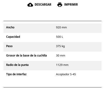
cloud_download
print
DESCARGAR
IMPRIMIR
Ancho
920 mm
Capacidad
500 L
Peso
375 kg
Grosor de la base de la cuchilla
30 mm
Radio de la punta
1129 mm
Tipo de interfaz
Acoplador S-45