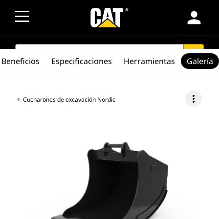
person
SEARCH
search
Beneficios
Especificaciones
Herramientas
Galería
more_vert
Cucharones de excavación Nordic