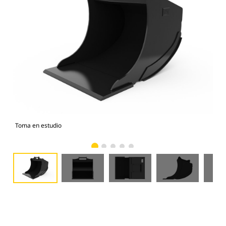
Toma en estudio
Vist