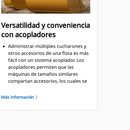
Versatilidad y conveniencia
con acopladores
Administrar múltiples cucharones y
otros accesorios de una flota es más
fácil con un sistema acoplador. Los
acopladores permiten que las
máquinas de tamaños similares
compartan accesorios, los cuales se
pueden cambiar en cuestión de
segundos desde la seguridad de la
Más información
cabina.
Los cucharones que se pueden
acoplar con pasador directamente a
la máquina también son compatibles
con los acopladores con