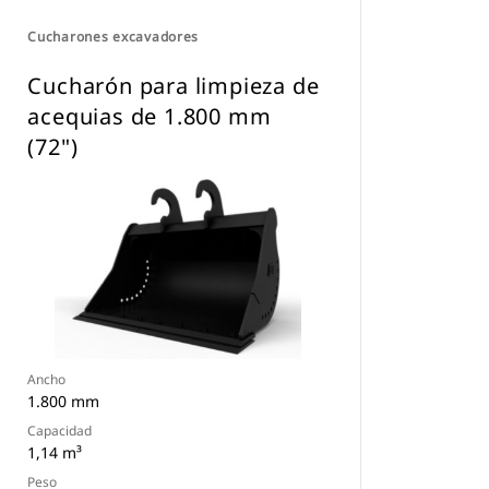
Cucharones excavadores
Cucharón para limpieza de
acequias de 1.800 mm
(72")
Ancho
1.800 mm
Capacidad
1,14 m³
Peso