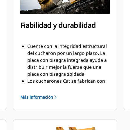
Fiabilidad y durabilidad
Cuente con la integridad estructural
del cucharón por un largo plazo. La
placa con bisagra integrada ayuda a
distribuir mejor la fuerza que una
placa con bisagra soldada.
Los cucharones Cat se fabrican con
acero resistente a la abrasión de
gran solidez, especialmente en los
Más información
componentes de desgaste excesivo.
Proteja las áreas de alto desgaste
más importantes del cucharón con
Herramientas de Corte (GET, Ground
®
Engaging Tools) Cat
. Los