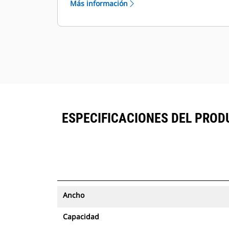
Más información
seguimiento de activos se pueden
®
ver en VisionLink
junto al equipo
™
suscrito en Product Link
.
Mantenga la seguridad de los
activos. Los cucharones con
seguimiento de activos envían una
alerta si salen de los límites del sitio
de fácil configuración.
ESPECIFICACIONES DEL PROD
Ancho
Capacidad