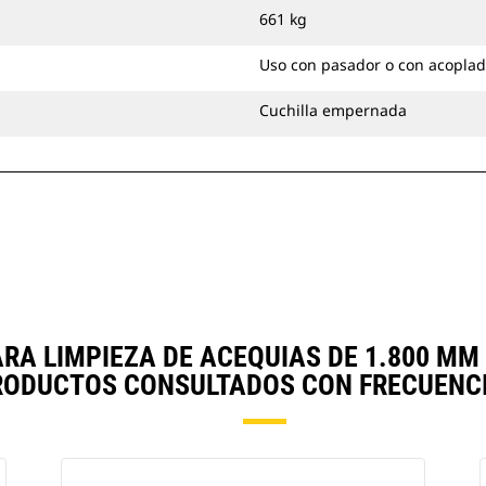
en las tareas de nivelación o relleno.
661 kg
Puede acoplar con pasador
cucharones para limpieza de
Uso con pasador o con acoplad
acequias directamente a la máquina
o utilizarlos con un acoplador con
Cuchilla empernada
sujetapasador Cat o un acoplador
especializado CW.
A LIMPIEZA DE ACEQUIAS DE 1.800 MM 
RODUCTOS CONSULTADOS CON FRECUENCI