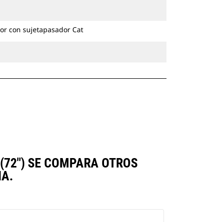
excavadoras de ruedas y cadenas.
or con sujetapasador Cat
(72") SE COMPARA OTROS
A.