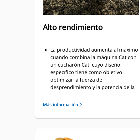
Alto rendimiento
La productividad aumenta al máximo
cuando combina la máquina Cat con
un cucharón Cat, cuyo diseño
específico tiene como objetivo
optimizar la fuerza de
desprendimiento y la potencia de la
máquina.
El perfil de revestimiento de doble
Más información
radio mejora el flujo de material
hacia el cucharón. El espacio libre del
talón agregado asegura que la parte
inferior del cucharón no se arrastre,
lo que reduce los costos de