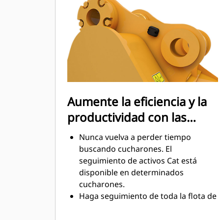
mantenimiento.
El consumo de combustible alcanza
el punto máximo durante la
excavación. Los cucharones Cat
están diseñados para cortar
rápidamente a través del material,
con el fin de mejorar la eficiencia de
operación general de la máquina.
Aumente la eficiencia y la
Cargue más material en menos
productividad con las
tiempo. Las barras laterales y la
forma del cucharón conservan más
tecnologías Cat Connect
Nunca vuelva a perder tiempo
material en el cucharón en cada
integradas
buscando cucharones. El
carga.
seguimiento de activos Cat está
disponible en determinados
cucharones.
Haga seguimiento de toda la flota de
accesorios y máquinas desde una
sola fuente. Los cucharones con