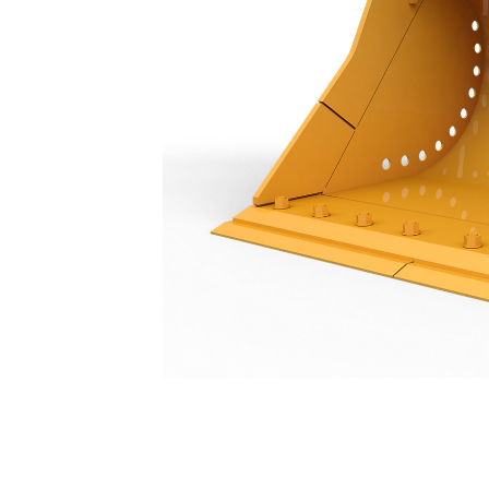
Cucharón Para Limpieza De Acequias De 1.800 Mm (72")
Ben
Cambiar modelo