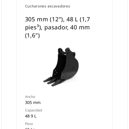
Cucharones excavadores
305 mm (12"), 48 L (1,7
pies³), pasador, 40 mm
(1,6")
Ancho
305 mm
Capacidad
48 9 L
Peso