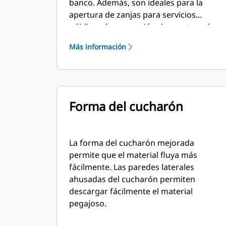
banco. Además, son ideales para la
apertura de zanjas para servicios
públicos, la excavación de zapatas, el
relleno y la excavación general en
Más información
aplicaciones de construcción,
paisajismo y servicios públicos.
Forma del cucharón
La forma del cucharón mejorada
permite que el material fluya más
fácilmente. Las paredes laterales
ahusadas del cucharón permiten
descargar fácilmente el material
pegajoso.