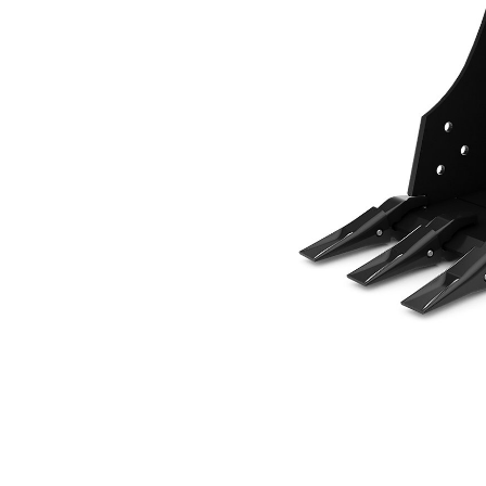
305 Mm (12")
Ben
Cambiar modelo