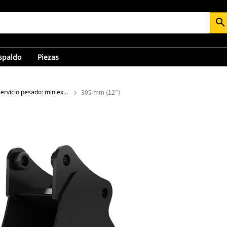
search
espaldo
Piezas
Cucharones de servicio pesado: miniexcavadora
305 mm (12")