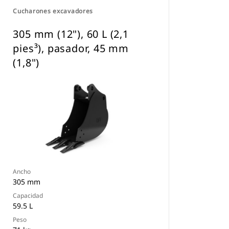
Cucharones excavadores
305 mm (12"), 60 L (2,1
pies³), pasador, 45 mm
(1,8")
Ancho
305 mm
Capacidad
59.5 L
Peso