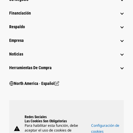
Financiación
Respaldo
Empresa
Noticias
Herramientas De Compra
North America ‧ Español
Redes Sociales
Las Cookies Son Obligatorias
Para habilitar esta función, debe
Configuración de
warning
aceptar el uso de cookies de
cookies