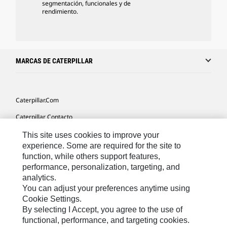
segmentación, funcionales y de
rendimiento.
MARCAS DE CATERPILLAR
Caterpillar.com
Caterpillar Contacto
Mis Preferencias De Marketing
This site uses cookies to improve your
experience. Some are required for the site to
Site Map
function, while others support features,
performance, personalization, targeting, and
Cookie Settings
analytics.
Legal
You can adjust your preferences anytime using
Cookie Settings.
Privacy
By selecting I Accept, you agree to the use of
functional, performance, and targeting cookies.