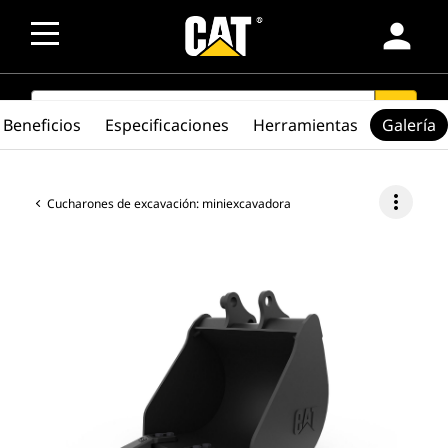
person
SEARCH
search
Beneficios
Especificaciones
Herramientas
Galería
more_vert
Cucharones de excavación: miniexcavadora