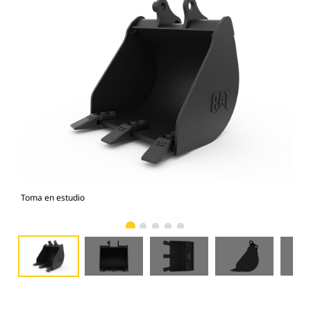
Toma en estudio
Vist