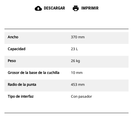
cloud_download
print
DESCARGAR
IMPRIMIR
Ancho
370 mm
Capacidad
23 L
Peso
26 kg
Grosor de la base de la cuchilla
10 mm
Radio de la punta
453 mm
Tipo de interfaz
Con pasador