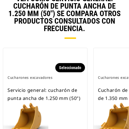
CW disponibles para todas las
CUCHARÓN DE PUNTA ANCHA DE
excavadoras de ruedas y cadenas.
1.250 MM (50") SE COMPARA OTROS
PRODUCTOS CONSULTADOS CON
FRECUENCIA.
Seleccionado
Cucharones excavadores
Cucharones exca
Servicio general: cucharón de
Cucharón de 
punta ancha de 1.250 mm (50")
de 1.350 mm 