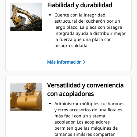
parte inferior del cucharón no se
Fiabilidad y durabilidad
arrastre, lo que reduce los costos
de mantenimiento.
Cuente con la integridad
El consumo de combustible
estructural del cucharón por un
alcanza el punto máximo durante
largo plazo. La placa con bisagra
la excavación. Los cucharones Cat
integrada ayuda a distribuir mejor
están diseñados para cortar
la fuerza que una placa con
rápidamente a través del material,
bisagra soldada.
con el fin de mejorar la eficiencia
Los cucharones Cat se fabrican
de operación general de la
con acero resistente a la abrasión
Más información
máquina.
de gran solidez, especialmente en
Cargue más material en menos
los componentes de desgaste
tiempo. Las barras laterales y la
excesivo.
forma del cucharón conservan
Proteja las áreas de alto desgaste
Versatilidad y conveniencia
más material en el cucharón en
más importantes del cucharón con
con acopladores
cada carga.
Herramientas de Corte (GET,
Ground Engaging Tools) Cat
. Los
®
Administrar múltiples cucharones
protectores de las barras laterales
y otros accesorios de una flota es
y las orejetas ayudan a preservar
más fácil con un sistema
las piezas del cucharón que más
acoplador. Los acopladores
atraviesan y entran en contacto
permiten que las máquinas de
con los materiales.
tamaños similares compartan