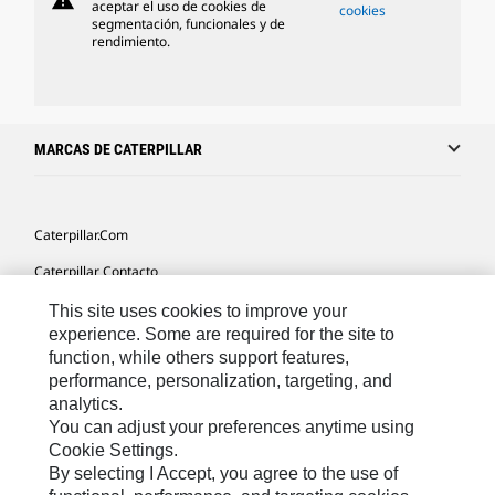
warning
aceptar el uso de cookies de
cookies
segmentación, funcionales y de
rendimiento.
MARCAS DE CATERPILLAR
Caterpillar.com
Caterpillar Contacto
Mis Preferencias De Marketing
This site uses cookies to improve your
experience. Some are required for the site to
Site Map
function, while others support features,
performance, personalization, targeting, and
Cookie Settings
analytics.
Legal
You can adjust your preferences anytime using
Cookie Settings.
Privacy
By selecting I Accept, you agree to the use of