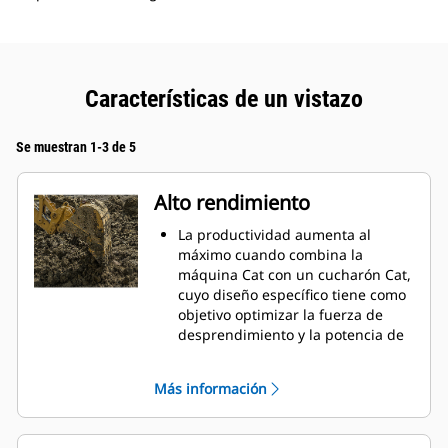
Características de un vistazo
Se muestran 1-3 de 5
Alto rendimiento
La productividad aumenta al
máximo cuando combina la
máquina Cat con un cucharón Cat,
cuyo diseño específico tiene como
objetivo optimizar la fuerza de
desprendimiento y la potencia de
la máquina.
El perfil de revestimiento de doble
Más información
radio mejora el flujo de material
hacia el cucharón. El espacio libre
del talón agregado asegura que la