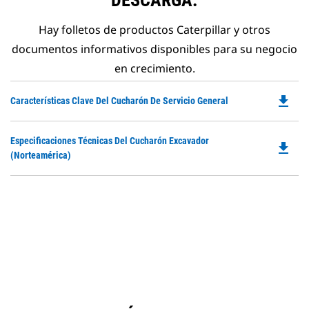
DESCARGA.
Hay folletos de productos Caterpillar y otros
documentos informativos disponibles para su negocio
en crecimiento.
file_download
Do
Características Clave Del Cucharón De Servicio General
P
O
Do
Especificaciones Técnicas Del Cucharón Excavador
in
file_download
P
(Norteamérica)
a
O
N
in
Ta
a
N
Ta