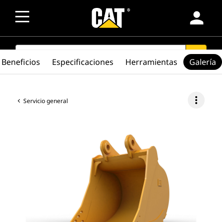
person
SEARCH
search
Beneficios
Especificaciones
Herramientas
Galería
more_vert
Servicio general