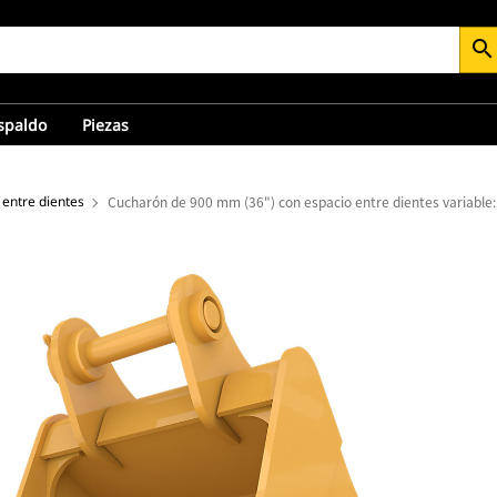
search
espaldo
Piezas
 entre dientes
Cucharón de 900 mm (36") con espacio entre dientes variable