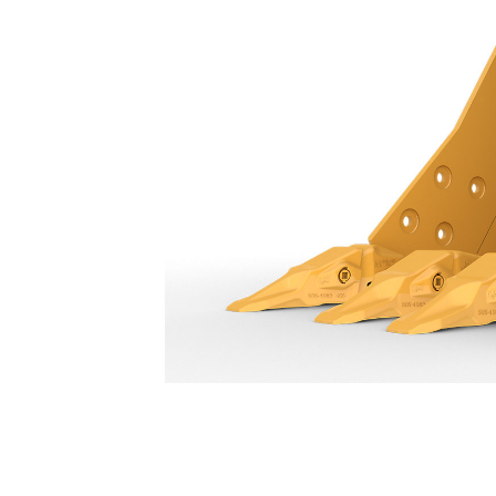
Cucharón De 900 Mm (36") Con Espacio Entre Dientes Variable: 638-2800
Ben
Cambiar modelo