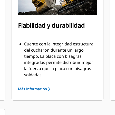
Fiabilidad y durabilidad
Cuente con la integridad estructural
del cucharón durante un largo
tiempo. La placa con bisagras
integradas permite distribuir mejor
la fuerza que la placa con bisagras
soldadas.
Los cucharones Cat están fabricados
con acero altamente fuerte y
Más información
resistente a la abrasión,
especialmente en áreas de desgaste
excesivo.
Proteja las áreas de desgaste alto del