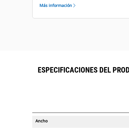
desde un solo lugar. Los cucharones
Más información
con seguimiento de activos se
®
pueden ver en VisionLink
junto al
™
equipo suscrito a Product Link
.
Mantenga la seguridad de los
activos. Los cucharones con
seguimiento de activos envían una
alerta si salen de los límites del sitio
fáciles de configurar.
ESPECIFICACIONES DEL PRO
Ancho