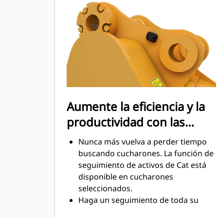
arrastre, lo que reduce los costos de
mantenimiento.
El consumo de combustible alcanza
el punto máximo durante la
excavación. Los cucharones Cat
están diseñados para cortar
rápidamente a través del material,
con el fin de mejorar la eficiencia
operativa general de la máquina.
Aumente la eficiencia y la
Cargue más material en menos
productividad con las
tiempo. Las barras laterales y la
forma del cucharón conservan más
tecnologías Cat Connect
Nunca más vuelva a perder tiempo
material en el cucharón en cada
integradas
buscando cucharones. La función de
carga.
seguimiento de activos de Cat está
disponible en cucharones
seleccionados.
Haga un seguimiento de toda su
flota de accesorios y máquinas