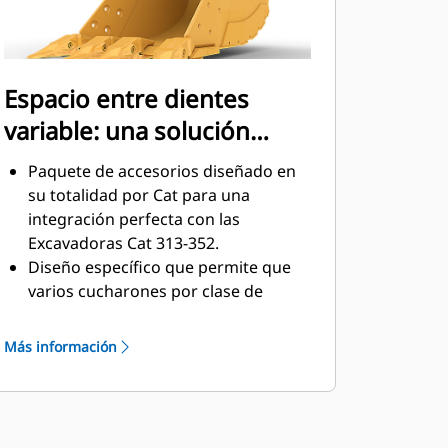
Espacio entre dientes
variable: una solución
versátil
Paquete de accesorios diseñado en
su totalidad por Cat para una
integración perfecta con las
Excavadoras Cat 313-352.
Diseño específico que permite que
varios cucharones por clase de
tamaño se conecten a una tenaza de
sujetapasador Cat Pro Plus.
Más información
El diseño de espacio entre dientes
variable permite utilizar una tenaza
con cucharones de distintos
tamaños en una clase de tamaño de