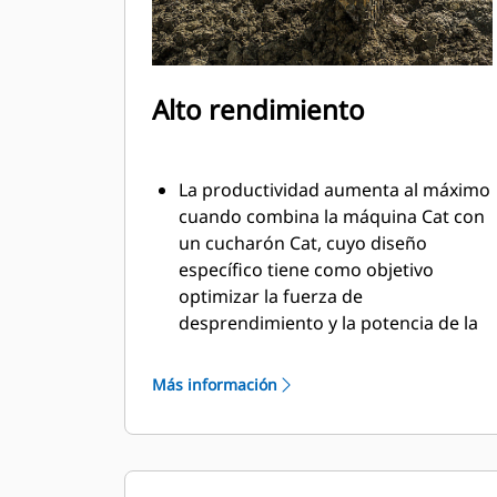
Alto rendimiento
La productividad aumenta al máximo
cuando combina la máquina Cat con
un cucharón Cat, cuyo diseño
específico tiene como objetivo
optimizar la fuerza de
desprendimiento y la potencia de la
máquina.
El perfil de revestimiento de doble
Más información
radio mejora el flujo de material
hacia el cucharón. El espacio libre
adicional del talón asegura que la
parte inferior del cucharón no se