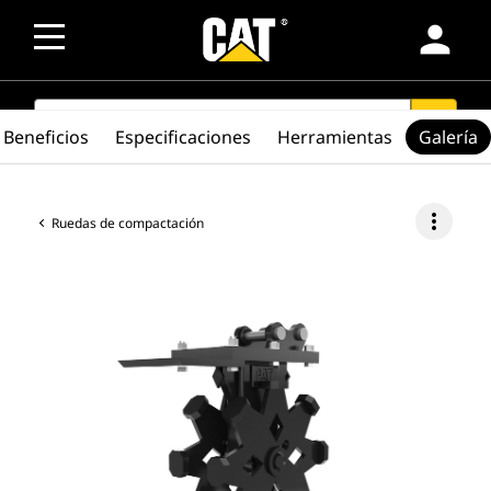
person
SEARCH
search
Beneficios
Especificaciones
Herramientas
Galería
more_vert
Ruedas de compactación