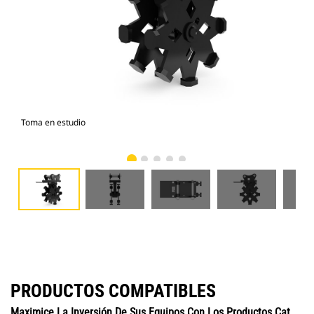
Toma en estudio
Vist
PRODUCTOS COMPATIBLES
Maximice La Inversión De Sus Equipos Con Los Productos Cat