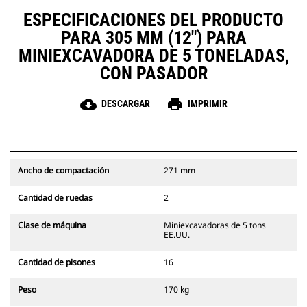
ESPECIFICACIONES DEL PRODUCTO
PARA 305 MM (12") PARA
MINIEXCAVADORA DE 5 TONELADAS,
CON PASADOR
cloud_download
print
DESCARGAR
IMPRIMIR
Ancho de compactación
271 mm
Cantidad de ruedas
2
Clase de máquina
Miniexcavadoras de 5 tons
EE.UU.
Cantidad de pisones
16
Peso
170 kg