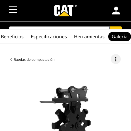
person
SEARCH
search
Beneficios
Especificaciones
Herramientas
Galería
more_vert
Ruedas de compactación