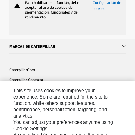
Para habilitar esta función, debe
Configuración de
warning
aceptar el uso de cookies de
cookies
segmentación, funcionales y de
rendimiento.
MARCAS DE CATERPILLAR
Caterpillar.com
Caterpillar Contacto
Mis Preferencias De Marketing
This site uses cookies to improve your
experience. Some are required for the site to
Site Map
function, while others support features,
performance, personalization, targeting, and
Cookie Settings
analytics.
Legal
You can adjust your preferences anytime using
Cookie Settings.
Privacy
By selecting I Accept, you agree to the use of