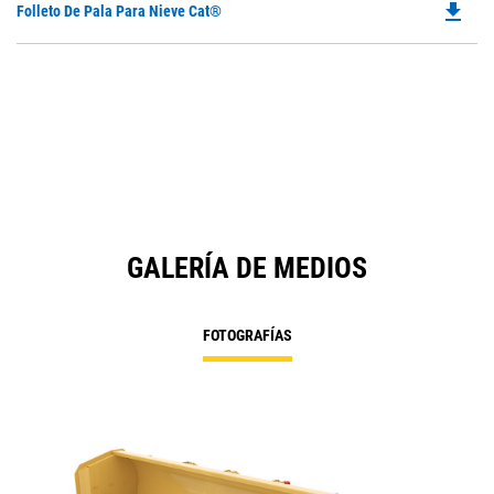
file_download
Do
Folleto De Pala Para Nieve Cat®
P
O
in
a
N
Ta
GALERÍA DE MEDIOS
FOTOGRAFÍAS