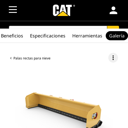
person
SEARCH
search
Beneficios
Especificaciones
Herramientas
Galería
more_vert
Palas rectas para nieve