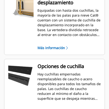
desplazamiento
Equipadas con hasta dos cuchillas, la
mayoría de las palas para nieve Cat®
cuentan con un sistema de cuchilla de
desplazamiento incorporado en la
base. La vertedera dividida retrocede
al entrar en contacto con obstáculos
inadvertidos, lo que minimiza el
riesgo de daños a la pala para nieve y
Más información
la máquina. Hay disponible una
cuchilla de desplazamiento de caucho
en los tamaños de 2,6 m (8'), 3,2 m
(10') y 3,8 m (12') que se adaptan a
Opciones de cuchilla
todos los modelos que utilizan un
acoplador de minicargador.
Hay cuchillas empernadas
reemplazables de caucho o acero
disponibles para todos los tamaños de
palas. Las cuchillas de caucho
reducen al mínimo el daño a la
superficie que se despeja mientras
que las cuchillas de acero cortan o
lanzan nieve o hielo compactos.