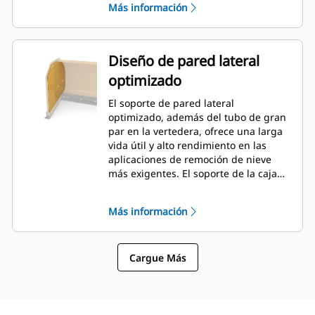
Más información
Diseño de pared lateral
optimizado
El soporte de pared lateral
optimizado, además del tubo de gran
par en la vertedera, ofrece una larga
vida útil y alto rendimiento en las
aplicaciones de remoción de nieve
más exigentes. El soporte de la caja
exterior está diseñado para minimizar
la adherencia de la nieve en la
Más información
vertedera, además de proporcionar
un excelente soporte para las
secciones de empuje exteriores.
Cargue Más