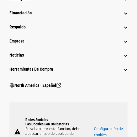
Financiación
Respaldo
Empresa
Noticias
Herramientas De Compra
North America ‧ Español
Redes Sociales
Las Cookies Son Obligatorias
Para habilitar esta función, debe
Configuración de
warning
aceptar el uso de cookies de
cookies