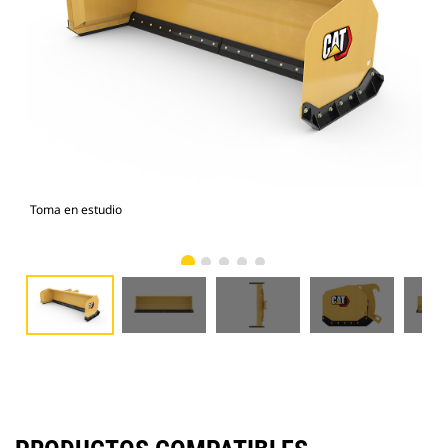
Toma en estudio
Vist