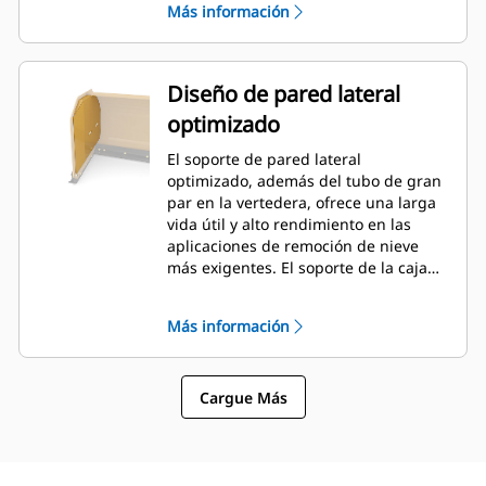
Más información
Diseño de pared lateral
optimizado
El soporte de pared lateral
optimizado, además del tubo de gran
par en la vertedera, ofrece una larga
vida útil y alto rendimiento en las
aplicaciones de remoción de nieve
más exigentes. El soporte de la caja
exterior está diseñado para minimizar
la adherencia de la nieve en la
Más información
vertedera, además de proporcionar
un excelente soporte para las
secciones de empuje exteriores.
Cargue Más