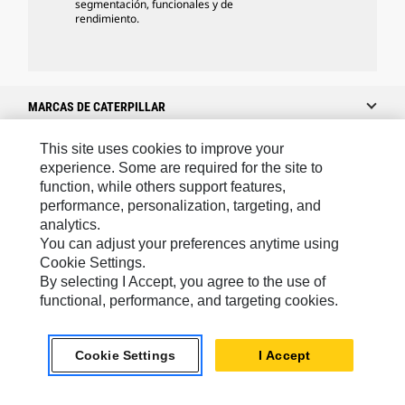
segmentación, funcionales y de
rendimiento.
MARCAS DE CATERPILLAR
This site uses cookies to improve your
experience. Some are required for the site to
Caterpillar.com
function, while others support features,
performance, personalization, targeting, and
Caterpillar Contacto
analytics.
Mis Preferencias De Marketing
You can adjust your preferences anytime using
Cookie Settings.
Site Map
By selecting I Accept, you agree to the use of
Cookie Settings
functional, performance, and targeting cookies.
Legal
Cookie Settings
I Accept
Privacy