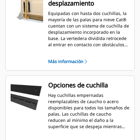
desplazamiento
Equipadas con hasta dos cuchillas, la
mayoría de las palas para nieve Cat®
cuentan con un sistema de cuchilla de
desplazamiento incorporado en la
base. La vertedera dividida retrocede
al entrar en contacto con obstáculos
inadvertidos, lo que minimiza el
riesgo de daños a la pala para nieve y
Más información
la máquina. Hay disponible una
cuchilla de desplazamiento de caucho
en los tamaños de 2,6 m (8'), 3,2 m
(10') y 3,8 m (12') que se adaptan a
Opciones de cuchilla
todos los modelos que utilizan un
acoplador de minicargador.
Hay cuchillas empernadas
reemplazables de caucho o acero
disponibles para todos los tamaños de
palas. Las cuchillas de caucho
reducen al mínimo el daño a la
superficie que se despeja mientras
que las cuchillas de acero cortan o
lanzan nieve o hielo compactos.