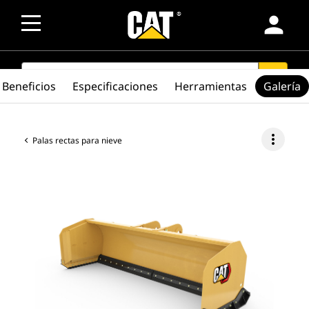
person
SEARCH
search
Beneficios
Especificaciones
Herramientas
Galería
more_vert
Palas rectas para nieve