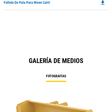
file_download
Do
Folleto De Pala Para Nieve Cat®
P
O
in
a
N
Ta
GALERÍA DE MEDIOS
FOTOGRAFÍAS