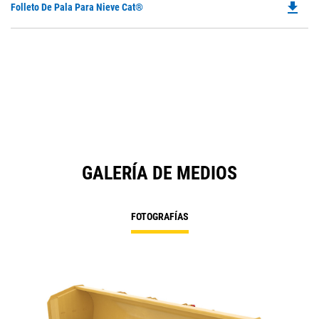
file_download
Do
Folleto De Pala Para Nieve Cat®
P
O
in
a
N
Ta
GALERÍA DE MEDIOS
FOTOGRAFÍAS