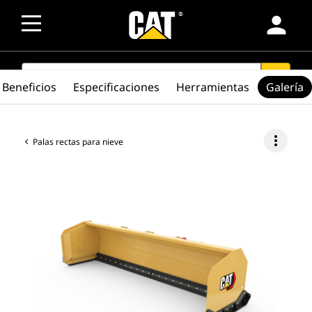
person
SEARCH
search
Beneficios
Especificaciones
Herramientas
Galería
more_vert
Palas rectas para nieve