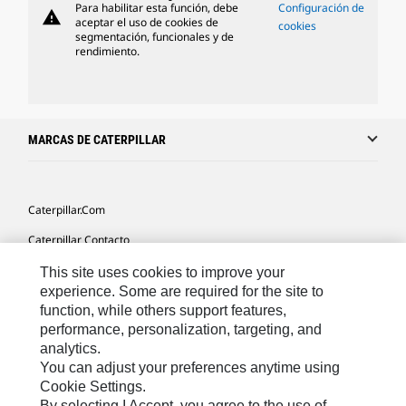
Para habilitar esta función, debe
Configuración de
warning
aceptar el uso de cookies de
cookies
segmentación, funcionales y de
rendimiento.
MARCAS DE CATERPILLAR
Caterpillar.com
Caterpillar Contacto
Mis Preferencias De Marketing
This site uses cookies to improve your
experience. Some are required for the site to
Site Map
function, while others support features,
performance, personalization, targeting, and
Cookie Settings
analytics.
Legal
You can adjust your preferences anytime using
Cookie Settings.
Privacy
By selecting I Accept, you agree to the use of