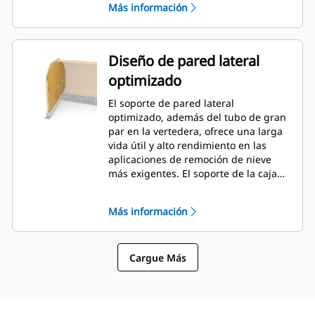
Más información
Diseño de pared lateral
optimizado
El soporte de pared lateral
optimizado, además del tubo de gran
par en la vertedera, ofrece una larga
vida útil y alto rendimiento en las
aplicaciones de remoción de nieve
más exigentes. El soporte de la caja
exterior está diseñado para minimizar
la adherencia de la nieve en la
Más información
vertedera, además de proporcionar
un excelente soporte para las
secciones de empuje exteriores.
Cargue Más