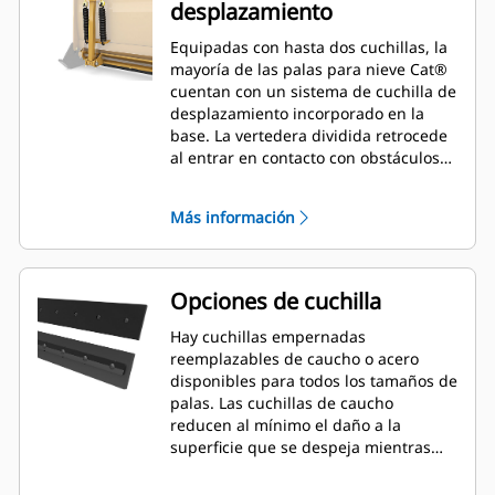
desplazamiento
Equipadas con hasta dos cuchillas, la
mayoría de las palas para nieve Cat®
cuentan con un sistema de cuchilla de
desplazamiento incorporado en la
base. La vertedera dividida retrocede
al entrar en contacto con obstáculos
inadvertidos, lo que minimiza el
riesgo de daños a la pala para nieve y
Más información
la máquina. Hay disponible una
cuchilla de desplazamiento de caucho
en los tamaños de 2,6 m (8'), 3,2 m
(10') y 3,8 m (12') que se adaptan a
Opciones de cuchilla
todos los modelos que utilizan un
acoplador de minicargador.
Hay cuchillas empernadas
reemplazables de caucho o acero
disponibles para todos los tamaños de
palas. Las cuchillas de caucho
reducen al mínimo el daño a la
superficie que se despeja mientras
que las cuchillas de acero cortan o
lanzan nieve o hielo compactos.