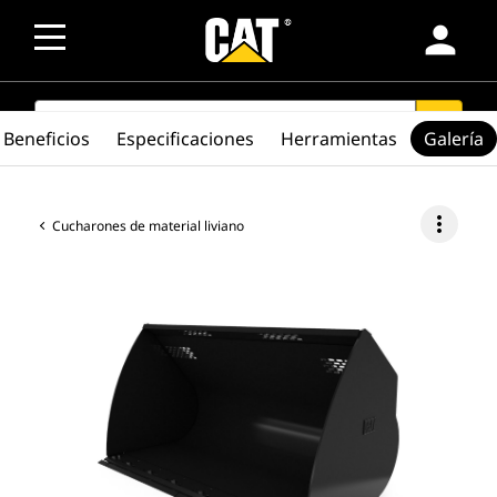
person
SEARCH
search
Beneficios
Especificaciones
Herramientas
Galería
more_vert
Cucharones de material liviano