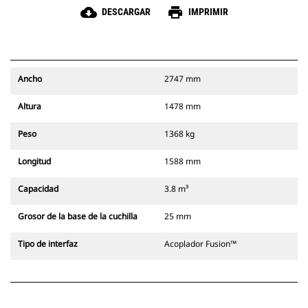
cloud_download
print
DESCARGAR
IMPRIMIR
Ancho
2747 mm
Altura
1478 mm
Peso
1368 kg
Longitud
1588 mm
Capacidad
3.8 m³
Grosor de la base de la cuchilla
25 mm
Tipo de interfaz
Acoplador Fusion™