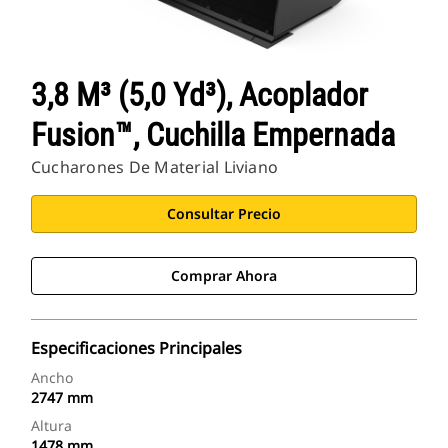
3,8 M³ (5,0 Yd³), Acoplador
Fusion™, Cuchilla Empernada
Cucharones De Material Liviano
Consultar Precio
Comprar Ahora
Especificaciones Principales
Ancho
2747 mm
Altura
1478 mm