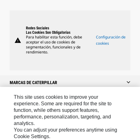
Redes Sociales
Las Cookies Son Obligatorias
Para habilitar esta función, debe
Configuración de
warning
aceptar el uso de cookies de
cookies
segmentación, funcionales y de
rendimiento.
MARCAS DE CATERPILLAR
This site uses cookies to improve your
experience. Some are required for the site to
Caterpillar.com
function, while others support features,
performance, personalization, targeting, and
Caterpillar Contacto
analytics.
Mis Preferencias De Marketing
You can adjust your preferences anytime using
Cookie Settings.
Site Map