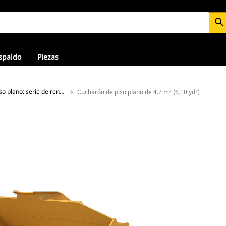
search
espaldo
Piezas
Cucharones de piso plano: serie de rendimiento
Cucharón de piso plano de 4,7 m³ (6,10 yd³)