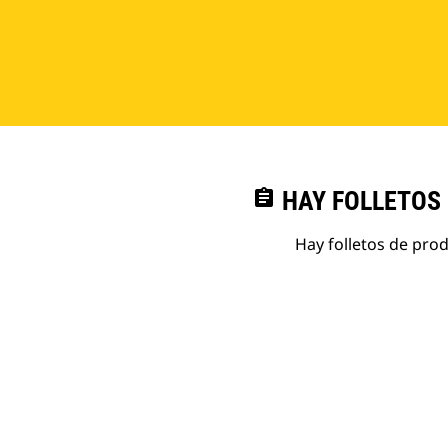
assignment
HAY FOLLETOS
Hay folletos de pro