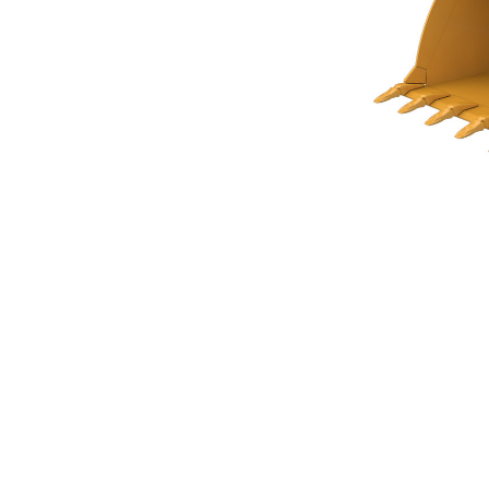
Cucharón De Piso Plano De 4,7 M³ (6,10 Yd³)
Ben
Cambiar modelo