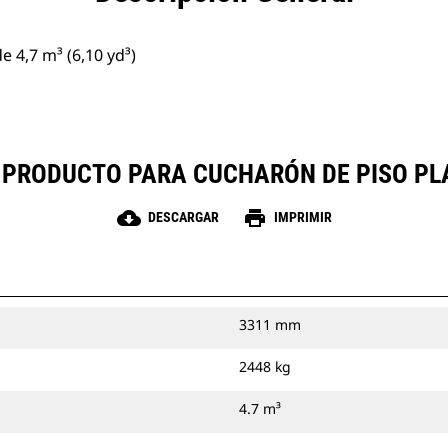
 4,7 m³ (6,10 yd³)
 PRODUCTO PARA CUCHARÓN DE PISO PLANO
cloud_download
print
DESCARGAR
IMPRIMIR
3311 mm
2448 kg
4.7 m³