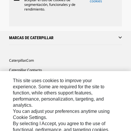
cookies
segmentación, funcionales y de
rendimiento.
MARCAS DE CATERPILLAR
Caterpillar.com
Caterpillar Contacto
Mis Preferencias De Marketing
This site uses cookies to improve your
experience. Some are required for the site to
Site Map
function, while others support features,
performance, personalization, targeting, and
Cookie Settings
analytics.
Legal
You can adjust your preferences anytime using
Cookie Settings.
Privacy
By selecting I Accept, you agree to the use of
functional, performance, and targeting cookies.