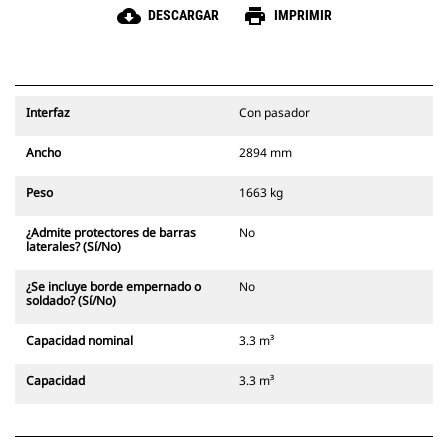
cloud_download
print
DESCARGAR
IMPRIMIR
Interfaz
Con pasador
Ancho
2894 mm
Peso
1663 kg
¿Admite protectores de barras
No
laterales? (Sí/No)
¿Se incluye borde empernado o
No
soldado? (Sí/No)
Capacidad nominal
3.3 m³
Capacidad
3.3 m³