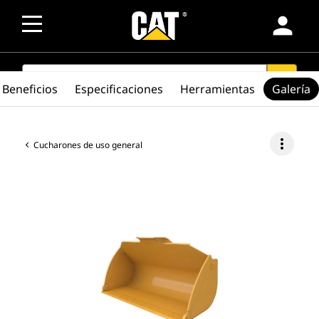
person
SEARCH
search
Beneficios
Especificaciones
Herramientas
Galería
more_vert
Cucharones de uso general