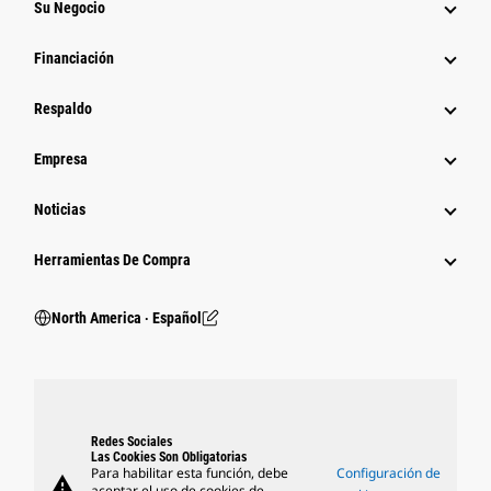
Su Negocio
Financiación
Respaldo
Empresa
Noticias
Herramientas De Compra
North America ‧ Español
Redes Sociales
Las Cookies Son Obligatorias
Para habilitar esta función, debe
Configuración de
warning
aceptar el uso de cookies de