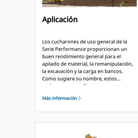
Aplicación
Los cucharones de uso general de la
Serie Performance proporcionan un
buen rendimiento general para el
apilado de material, la remanipulación,
la excavación y la carga en bancos.
Como sugiere su nombre, estos
cucharones son eficaces para cargar
desde pilas de almacenamiento y desde
Más información
bancos. Están diseñados para fuerzas
de desprendimiento y condiciones de
abrasión estándar. Ideal para
aplicaciones de arrastre en retroceso y
nivelación. El factor de llenado de los
cucharones de la Serie Performance