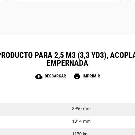
PRODUCTO PARA 2,5 M3 (3,3 YD3), ACOPL
EMPERNADA
cloud_download
print
DESCARGAR
IMPRIMIR
2950 mm
1314 mm
1130 kg