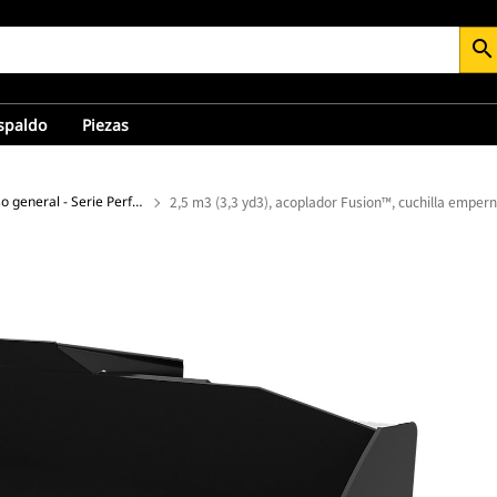
search
espaldo
Piezas
Cucharones de uso general - Serie Performance
2,5 m3 (3,3 yd3), acoplador Fusion™, cuchilla emper