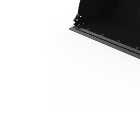
2,5 M3 (3,3 Yd3), Acoplador Fusion™, Cuchilla Empernada
Ben
Cambiar modelo